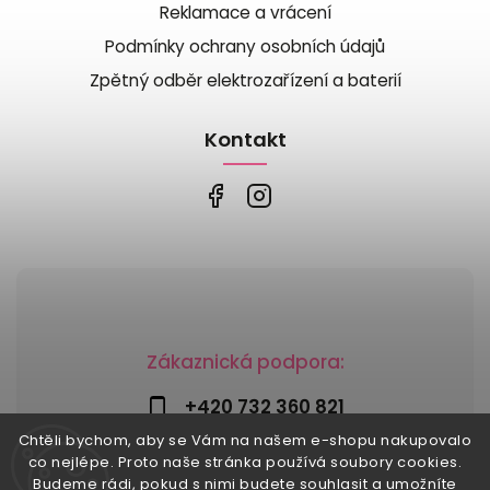
Reklamace a vrácení
Podmínky ochrany osobních údajů
Zpětný odběr elektrozařízení a baterií
Kontakt
Zákaznická podpora:
+420 732 360 821
Chtěli bychom, aby se Vám na našem e-shopu nakupovalo
info@risesnu.cz
co nejlépe. Proto naše stránka používá soubory cookies.
Budeme rádi, pokud s nimi budete souhlasit a umožníte