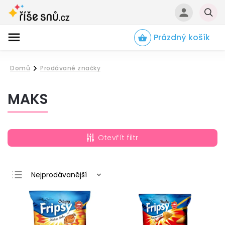
Prázdný košík
Hledat
Domů
Prodávané značky
/
MAKS
Otevřít filtr
Nejprodávanější
Nejlevnější
Nejdražší
Abecedně