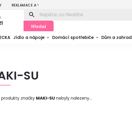
Y
REKLAMACE A VRÁCENÍ
PODMÍNKY OCHRANY OSOBNÍCH ÚDA
:
21
Hledat
MECKA
Jídlo a nápoje
Domácí spotřebiče
Dům a zahra
AKI-SU
 produkty značky
MAKI-SU
nebyly nalezeny...