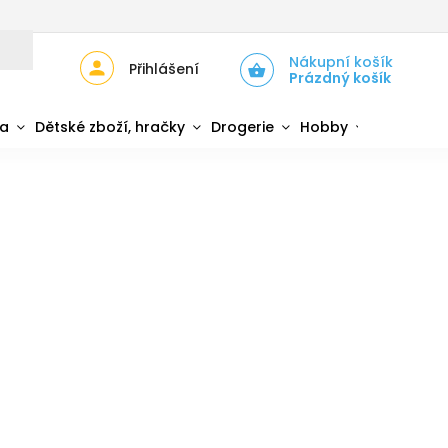
JŮ
ZPĚTNÝ ODBĚR ELEKTROZAŘÍZENÍ A BATERIÍ
Nákupní košík
Přihlášení
Prázdný košík
da
Dětské zboží, hračky
Drogerie
Hobby
Sport