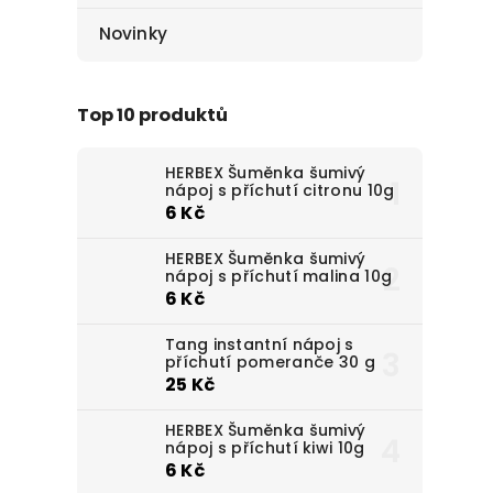
Novinky
Top 10 produktů
HERBEX Šuměnka šumivý
nápoj s příchutí citronu 10g
6 Kč
HERBEX Šuměnka šumivý
nápoj s příchutí malina 10g
6 Kč
Tang instantní nápoj s
příchutí pomeranče 30 g
25 Kč
HERBEX Šuměnka šumivý
nápoj s příchutí kiwi 10g
6 Kč