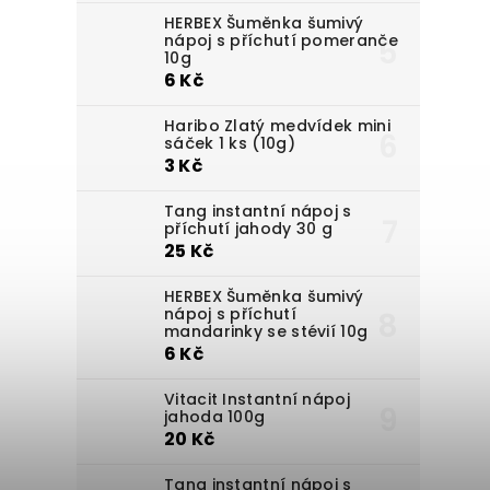
HERBEX Šuměnka šumivý
nápoj s příchutí pomeranče
10g
6 Kč
Haribo Zlatý medvídek mini
sáček 1 ks (10g)
3 Kč
Tang instantní nápoj s
příchutí jahody 30 g
25 Kč
HERBEX Šuměnka šumivý
nápoj s příchutí
mandarinky se stévií 10g
6 Kč
Vitacit Instantní nápoj
jahoda 100g
20 Kč
Tang instantní nápoj s