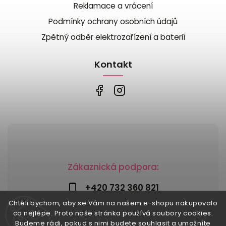
Reklamace a vrácení
Podmínky ochrany osobních údajů
Zpětný odběr elektrozařízení a baterií
Kontakt
Zákaznická podpora:
+420 732 360 821
Chtěli bychom, aby se Vám na našem e-shopu nakupovalo
info@risesnu.cz
co nejlépe. Proto naše stránka používá soubory cookies.
Budeme rádi, pokud s nimi budete souhlasit a umožníte