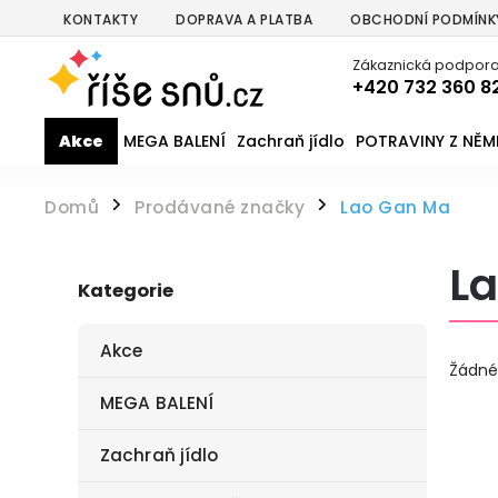
KONTAKTY
DOPRAVA A PLATBA
OBCHODNÍ PODMÍNK
Zákaznická podpora
+420 732 360 8
Akce
MEGA BALENÍ
Zachraň jídlo
POTRAVINY Z NĚ
Domů
Prodávané značky
Lao Gan Ma
/
/
L
Kategorie
Akce
Žádné
MEGA BALENÍ
Zachraň jídlo