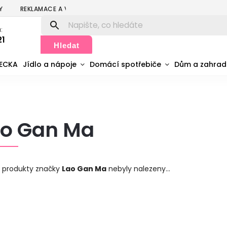
Y
REKLAMACE A VRÁCENÍ
PODMÍNKY OCHRANY OSOBNÍCH ÚDA
:
21
Hledat
MECKA
Jídlo a nápoje
Domácí spotřebiče
Dům a zahra
ao Gan Ma
 produkty značky
Lao Gan Ma
nebyly nalezeny...