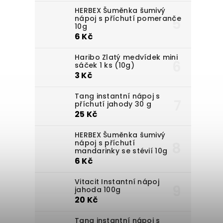
HERBEX Šuměnka šumivý
nápoj s příchutí pomeranče
10g
6 Kč
Haribo Zlatý medvídek mini
sáček 1 ks (10g)
3 Kč
Tang instantní nápoj s
příchutí jahody 30 g
25 Kč
HERBEX Šuměnka šumivý
nápoj s příchutí
mandarinky se stévií 10g
6 Kč
Vitacit Instantní nápoj
jahoda 100g
20 Kč
Tang instantní nápoj s