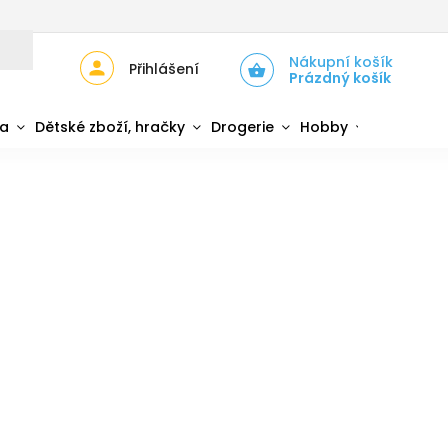
JŮ
ZPĚTNÝ ODBĚR ELEKTROZAŘÍZENÍ A BATERIÍ
Nákupní košík
Přihlášení
Prázdný košík
da
Dětské zboží, hračky
Drogerie
Hobby
Sport