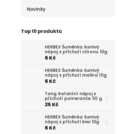
Novinky
Top 10 produktů
HERBEX Šuměnka šumivý
nápoj s příchutí citronu 10g
6 Kč
HERBEX Šuměnka šumivý
nápoj s příchutí malina 10g
6 Kč
Tang instantní nápoj s
příchutí pomeranče 30 g
25 Kč
HERBEX Šuměnka šumivý
nápoj s příchutí kiwi 10g
6 Kč