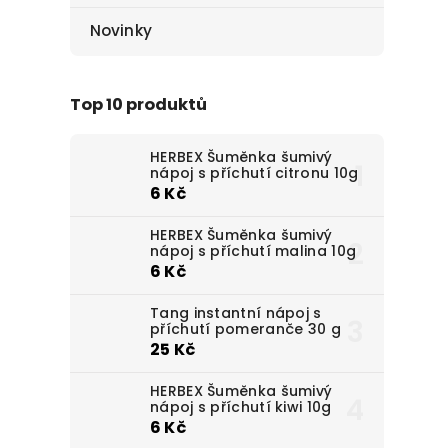
Novinky
Top 10 produktů
HERBEX Šuměnka šumivý
nápoj s příchutí citronu 10g
6 Kč
HERBEX Šuměnka šumivý
nápoj s příchutí malina 10g
6 Kč
Tang instantní nápoj s
příchutí pomeranče 30 g
25 Kč
HERBEX Šuměnka šumivý
nápoj s příchutí kiwi 10g
6 Kč