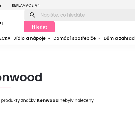
Y
REKLAMACE A VRÁCENÍ
PODMÍNKY OCHRANY OSOBNÍCH ÚDA
:
21
Hledat
MECKA
Jídlo a nápoje
Domácí spotřebiče
Dům a zahra
enwood
 produkty značky
Kenwood
nebyly nalezeny...