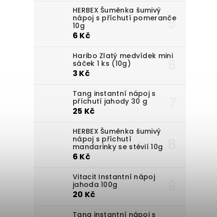
HERBEX Šuměnka šumivý
nápoj s příchutí pomeranče
10g
6 Kč
Haribo Zlatý medvídek mini
sáček 1 ks (10g)
3 Kč
Tang instantní nápoj s
příchutí jahody 30 g
25 Kč
HERBEX Šuměnka šumivý
nápoj s příchutí
mandarinky se stévií 10g
6 Kč
Vitacit Instantní nápoj
jahoda 100g
20 Kč
Tang instantní nápoj s