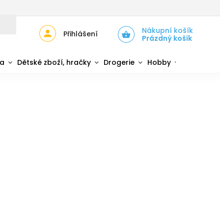
JŮ
ZPĚTNÝ ODBĚR ELEKTROZAŘÍZENÍ A BATERIÍ
Nákupní košík
Přihlášení
Prázdný košík
da
Dětské zboží, hračky
Drogerie
Hobby
Sport