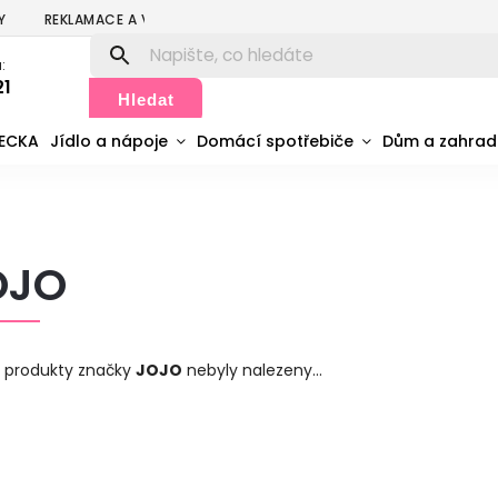
Y
REKLAMACE A VRÁCENÍ
PODMÍNKY OCHRANY OSOBNÍCH ÚDA
:
21
Hledat
MECKA
Jídlo a nápoje
Domácí spotřebiče
Dům a zahra
OJO
 produkty značky
JOJO
nebyly nalezeny...