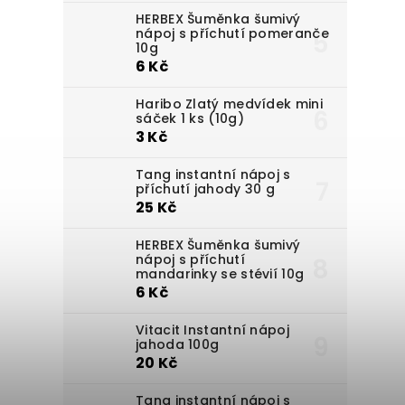
HERBEX Šuměnka šumivý
nápoj s příchutí pomeranče
10g
6 Kč
Haribo Zlatý medvídek mini
sáček 1 ks (10g)
3 Kč
Tang instantní nápoj s
příchutí jahody 30 g
25 Kč
HERBEX Šuměnka šumivý
nápoj s příchutí
mandarinky se stévií 10g
6 Kč
Vitacit Instantní nápoj
jahoda 100g
20 Kč
Tang instantní nápoj s