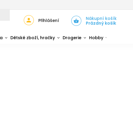
JŮ
ZPĚTNÝ ODBĚR ELEKTROZAŘÍZENÍ A BATERIÍ
Nákupní košík
Přihlášení
Prázdný košík
da
Dětské zboží, hračky
Drogerie
Hobby
Sport