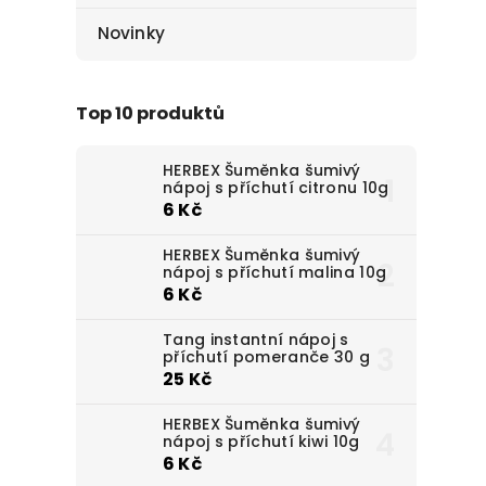
Novinky
Top 10 produktů
HERBEX Šuměnka šumivý
nápoj s příchutí citronu 10g
6 Kč
HERBEX Šuměnka šumivý
nápoj s příchutí malina 10g
6 Kč
Tang instantní nápoj s
příchutí pomeranče 30 g
25 Kč
HERBEX Šuměnka šumivý
nápoj s příchutí kiwi 10g
6 Kč