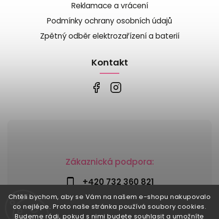
Reklamace a vrácení
Podmínky ochrany osobních údajů
Zpětný odběr elektrozařízení a baterií
Kontakt
Zákaznická podpora:
+420 732 360 821
Chtěli bychom, aby se Vám na našem e-shopu nakupovalo
info@risesnu.cz
co nejlépe. Proto naše stránka používá soubory cookies.
Budeme rádi, pokud s nimi budete souhlasit a umožníte