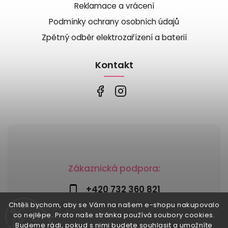
Reklamace a vrácení
Podmínky ochrany osobních údajů
Zpětný odběr elektrozařízení a baterií
Kontakt
Zákaznická podpora:
+420 732 360 821
Chtěli bychom, aby se Vám na našem e-shopu nakupovalo
info@risesnu.cz
co nejlépe. Proto naše stránka používá soubory cookies.
Budeme rádi, pokud s nimi budete souhlasit a umožníte