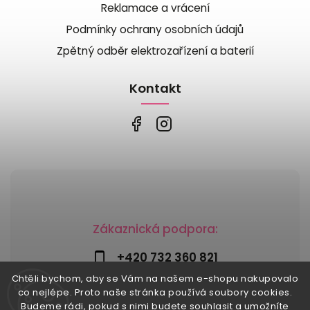
Reklamace a vrácení
Podmínky ochrany osobních údajů
Zpětný odběr elektrozařízení a baterií
Kontakt
Zákaznická podpora:
+420 732 360 821
Chtěli bychom, aby se Vám na našem e-shopu nakupovalo
info@risesnu.cz
co nejlépe. Proto naše stránka používá soubory cookies.
Budeme rádi, pokud s nimi budete souhlasit a umožníte