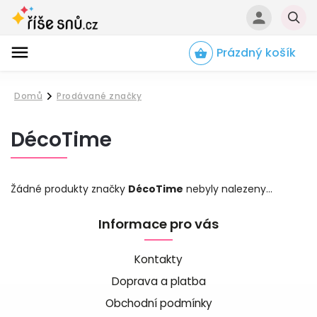
Prázdný košík
Hledat
Domů
Prodávané značky
/
DécoTime
Žádné produkty značky
DécoTime
nebyly nalezeny...
Informace pro vás
Kontakty
Doprava a platba
Obchodní podmínky