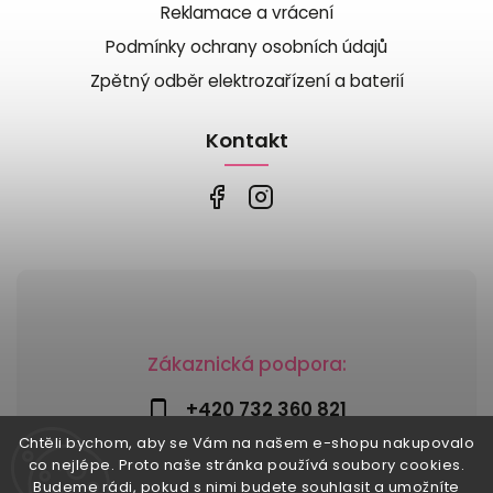
Reklamace a vrácení
Podmínky ochrany osobních údajů
Zpětný odběr elektrozařízení a baterií
Kontakt
Zákaznická podpora:
+420 732 360 821
Chtěli bychom, aby se Vám na našem e-shopu nakupovalo
info@risesnu.cz
co nejlépe. Proto naše stránka používá soubory cookies.
Budeme rádi, pokud s nimi budete souhlasit a umožníte