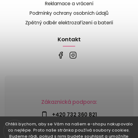
Reklamace a vrácení
Podmínky ochrany osobních údajů
Zpětný odběr elektrozařízení a baterií
Kontakt
Zákaznická podpora:
+420 732 360 821
Chtěli bychom, aby se Vám na našem e-shopu nakupovalo
info@risesnu.cz
co nejlépe. Proto naše stránka používá soubory cookies.
Budeme rádi, pokud s nimi budete souhlasit a umožníte