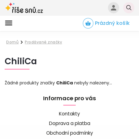
Prázdný košík
Hledat
Domů
Prodávané značky
/
ChiliCa
Žádné produkty značky
ChiliCa
nebyly nalezeny...
Informace pro vás
Kontakty
Doprava a platba
Obchodní podmínky