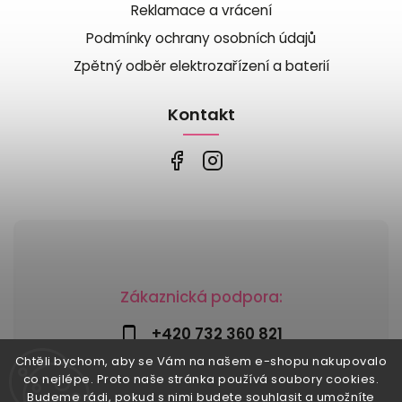
Reklamace a vrácení
Podmínky ochrany osobních údajů
Zpětný odběr elektrozařízení a baterií
Kontakt
Zákaznická podpora:
+420 732 360 821
Chtěli bychom, aby se Vám na našem e-shopu nakupovalo
info@risesnu.cz
co nejlépe. Proto naše stránka používá soubory cookies.
Budeme rádi, pokud s nimi budete souhlasit a umožníte