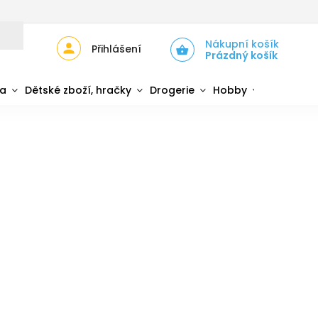
JŮ
ZPĚTNÝ ODBĚR ELEKTROZAŘÍZENÍ A BATERIÍ
Nákupní košík
Přihlášení
Prázdný košík
da
Dětské zboží, hračky
Drogerie
Hobby
Sport