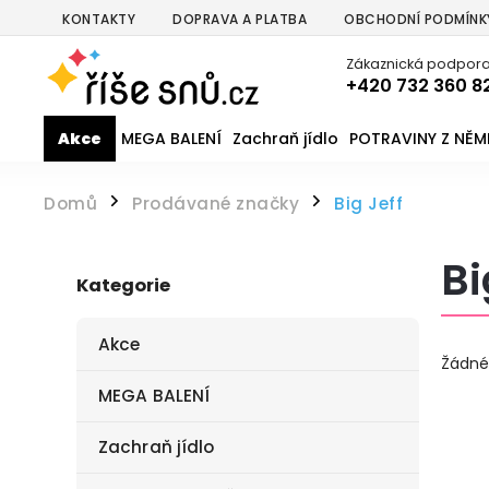
KONTAKTY
DOPRAVA A PLATBA
OBCHODNÍ PODMÍNK
Zákaznická podpora
+420 732 360 8
Akce
MEGA BALENÍ
Zachraň jídlo
POTRAVINY Z NĚ
Domů
Prodávané značky
Big Jeff
/
/
Bi
Kategorie
Akce
Žádné
MEGA BALENÍ
Zachraň jídlo