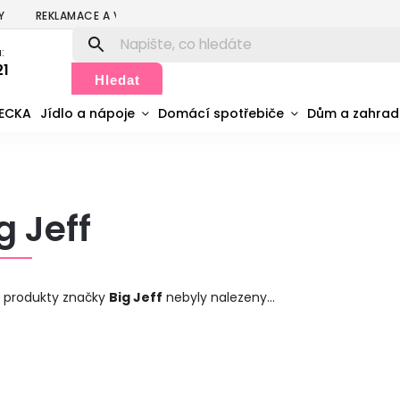
Y
REKLAMACE A VRÁCENÍ
PODMÍNKY OCHRANY OSOBNÍCH ÚDA
:
21
Hledat
MECKA
Jídlo a nápoje
Domácí spotřebiče
Dům a zahra
g Jeff
 produkty značky
Big Jeff
nebyly nalezeny...