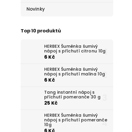
Novinky
Top 10 produktů
HERBEX Šuměnka šumivý
nápoj s příchutí citronu 10g
6 Kč
HERBEX Šuměnka šumivý
nápoj s příchutí malina 10g
6 Kč
Tang instantní nápoj s
příchutí pomeranče 30 g
25 Kč
HERBEX Šuměnka šumivý
nápoj s příchutí pomeranče
10g
6 Kč