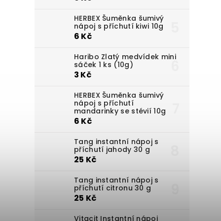
HERBEX Šuměnka šumivý
nápoj s příchutí kiwi 10g
6 Kč
Haribo Zlatý medvídek mini
sáček 1 ks (10g)
3 Kč
HERBEX Šuměnka šumivý
nápoj s příchutí
mandarinky se stévií 10g
6 Kč
Tang instantní nápoj s
příchutí jahody 30 g
25 Kč
Tang instantní nápoj s
příchutí citronu 30 g
25 Kč
Vitacit Instantní nápoj