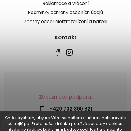
Reklamace a vrácení
Podmínky ochrany osobních údajů
Zpětný odběr elektrozařízení a baterií
Kontakt
Zákaznická podpora:
+420 732 360 821
Chtěli bychom, aby se Vám na našem e-shopu nakupovalo
info@risesnu.cz
co nejlépe. Proto naše stránka používá soubory cookies.
Budeme rádi, pokud s nimi budete souhlasit a umožníte