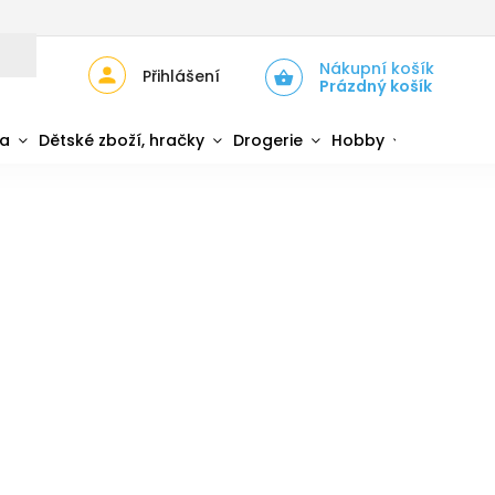
JŮ
ZPĚTNÝ ODBĚR ELEKTROZAŘÍZENÍ A BATERIÍ
Nákupní košík
Přihlášení
Prázdný košík
da
Dětské zboží, hračky
Drogerie
Hobby
Sport