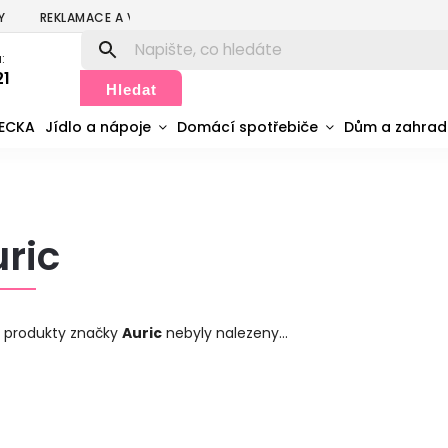
Y
REKLAMACE A VRÁCENÍ
PODMÍNKY OCHRANY OSOBNÍCH ÚDA
:
21
Hledat
MECKA
Jídlo a nápoje
Domácí spotřebiče
Dům a zahra
ric
 produkty značky
Auric
nebyly nalezeny...