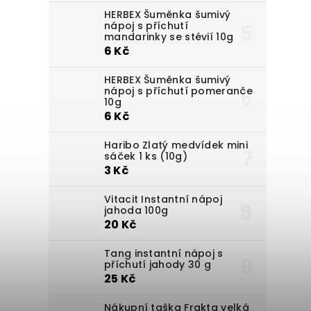
HERBEX Šuměnka šumivý
nápoj s příchutí
mandarinky se stévií 10g
6 Kč
HERBEX Šuměnka šumivý
nápoj s příchutí pomeranče
10g
6 Kč
Haribo Zlatý medvídek mini
sáček 1 ks (10g)
3 Kč
Vitacit Instantní nápoj
jahoda 100g
20 Kč
Tang instantní nápoj s
příchutí jahody 30 g
25 Kč
Nákupní taška Frakta velká