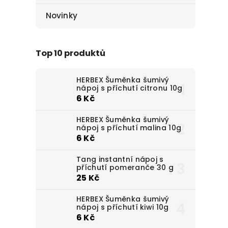
Novinky
Top 10 produktů
HERBEX Šuměnka šumivý
nápoj s příchutí citronu 10g
6 Kč
HERBEX Šuměnka šumivý
nápoj s příchutí malina 10g
6 Kč
Tang instantní nápoj s
příchutí pomeranče 30 g
25 Kč
HERBEX Šuměnka šumivý
nápoj s příchutí kiwi 10g
6 Kč