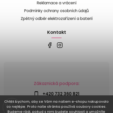
Reklamace a vrácení
Podmínky ochrany osobních údajů
Zpětný odběr elektrozařízení a baterií
Kontakt
Zákaznická podpora:
+420 732 360 821
Chtěli bychom, aby se Vám na našem e-shopu nakupovalo
info@risesnu.cz
co nejlépe. Proto naše stránka používá soubory cookies.
Budeme rádi, pokud s nimi budete souhlasit a umožníte