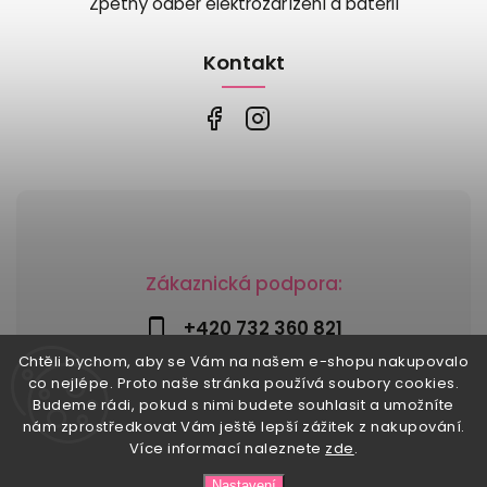
Zpětný odběr elektrozařízení a baterií
Kontakt
Zákaznická podpora:
+420 732 360 821
Chtěli bychom, aby se Vám na našem e-shopu nakupovalo
info@risesnu.cz
co nejlépe. Proto naše stránka používá soubory cookies.
Budeme rádi, pokud s nimi budete souhlasit a umožníte
nám zprostředkovat Vám ještě lepší zážitek z nakupování.
Více informací naleznete
zde
.
Copyright 2026
Risesnu.cz
. Všechna práva vyhrazena.
Nastavení