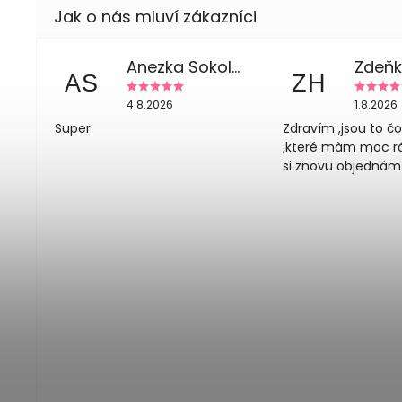
Anezka Sokolova
AS
ZH
4.8.2026
1.8.2026
Super
Zdravím ,jsou to č
,které màm moc rád
si znovu objednám 