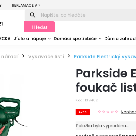
Y
REKLAMACE A VRÁCENÍ
PODMÍNKY OCHRANY OSOBNÍCH ÚDA
:
21
Hledat
MECKA
Jídlo a nápoje
Domácí spotřebiče
Dům a zahra
a nářadí
Vysavače listí
Parkside Elektrický vysa
/
/
Parkside 
foukač lis
Kód:
139402
Neoho
Akce
Položka byla vyprodána…