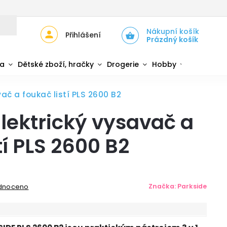
JŮ
ZPĚTNÝ ODBĚR ELEKTROZAŘÍZENÍ A BATERIÍ
Nákupní košík
Přihlášení
Prázdný košík
da
Dětské zboží, hračky
Drogerie
Hobby
Sport
vač a foukač listí PLS 2600 B2
Elektrický vysavač a
tí PLS 2600 B2
Značka:
Parkside
dnoceno