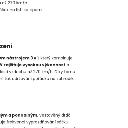
u až 270 km/h
áček na listí se zipem
zení
ým nástrojem 3 v 1
, který kombinuje
W zajišťuje vysokou výkonnost
a
osti vzduchu až 270 km/h. Díky tomu
adní tak udržování pořádku na zahradě.
ů
ychlým a pohodlným
. Vestavěný drtič
uje frekvenci vyprazdňování sáčku.