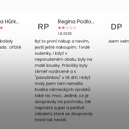
Zdeňka Hůrková
Regina Podloucká
RP
DP
1.8.2026
okolády
Byl to první nákup a nevím,
Jsem velm
a . Ufčitě
jestli ještě nakoupím. Tvrdé
.
sušenky, i když v
neporušeném obalu, byly na
malé kousky. Prácičky byly
téměř rozdrcené a s
"pavučinkou" v té drti. I když
moly jsem tam nenašla.
Kvalita německých výrobků
také nic moc. Jediné, co je
doopravdy na pochvalu, tak
naprosto super a pečlivé
zabalení, které se doopravdy
hned tak nevidí.