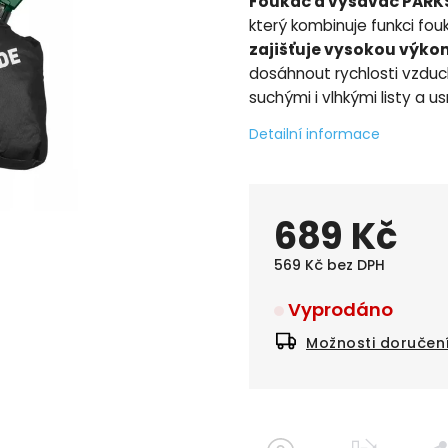
Foukač a vysavač PARKSI
který kombinuje funkci fou
zajišťuje vysokou výko
dosáhnout rychlosti vzduch
suchými i vlhkými listy a 
Detailní informace
689 Kč
569 Kč bez DPH
Vyprodáno
Možnosti doručen