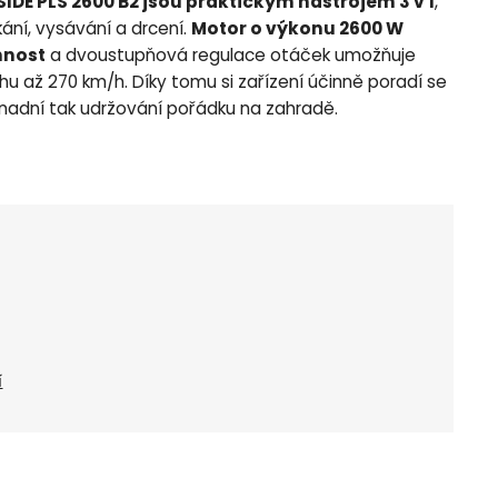
DE PLS 2600 B2 jsou praktickým nástrojem 3 v 1
,
kání, vysávání a drcení.
Motor o výkonu 2600 W
nnost
a dvoustupňová regulace otáček umožňuje
u až 270 km/h. Díky tomu si zařízení účinně poradí se
usnadní tak udržování pořádku na zahradě.
í