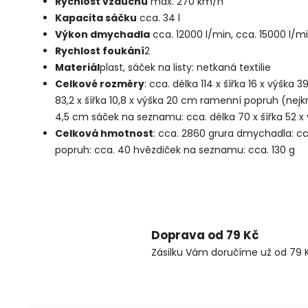
Rychlost vzduchu
max. 270 km/h
Kapacita sáčku
cca. 34 l
Výkon dmychadla
cca. 12000 l/min, cca. 15000 l/m
Rychlost foukání
2
Materiál
plast, sáček na listy: netkaná textilie
Celkové rozměry
: cca. délka 114 x šířka 16 x výška
83,2 x šířka 10,8 x výška 20 cm ramenní popruh (nejkr
4,5 cm sáček na seznamu: cca. délka 70 x šířka 52 
Celková hmotnost
: cca. 2860 grura dmychadla: cc
popruh: cca. 40 hvězdiček na seznamu: cca. 130 g
Doprava od 79 Kč
Zásilku Vám doručíme už od 79 K