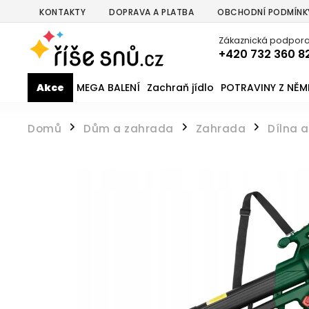
KONTAKTY
DOPRAVA A PLATBA
OBCHODNÍ PODMÍNK
Zákaznická podpora
+420 732 360 8
Akce
MEGA BALENÍ
Zachraň jídlo
POTRAVINY Z NĚ
Domů
Dům a zahrada
Zahrada
Dílna 
/
/
/