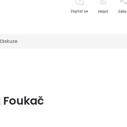
Zeptat se
Hlídat
Sdíle
Diskuze
2 Foukač