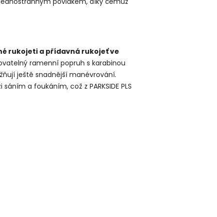
jednostranným povlakem, díky čemuž
é rukojeti a přídavná rukojeť ve
ovatelný ramenní popruh s karabinou
ožňují ještě snadnější manévrování.
i sáním a foukáním, což z PARKSIDE PLS