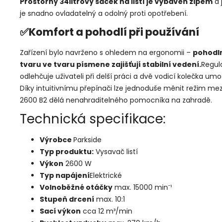
Prostorný 34litrový sáček na listí je vybaven zipem
a 
je snadno ovladatelný a odolný proti opotřebení.
✅Komfort a pohodlí při používání
Zařízení bylo navrženo s ohledem na ergonomii –
pohodln
tvaru ve tvaru písmene zajišťují stabilní vedení.
Regul
odlehčuje uživateli při delší práci a dvě vodicí kolečka um
Díky intuitivnímu přepínači lze jednoduše měnit režim mez
2600 B2 dělá nenahraditelného pomocníka na zahradě.
Technická specifikace:
Výrobce
Parkside
Typ produktu:
Vysavač listí
Výkon
2600 W
Typ napájení
Elektrické
Volnoběžné otáčky
max. 15000 min⁻¹
Stupeň drcení
max. 10:1
Sací výkon
cca 12 m³/min