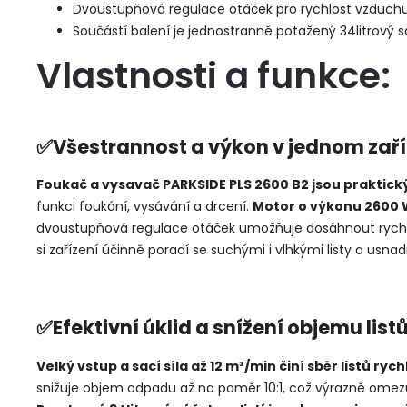
Dvoustupňová regulace otáček pro rychlost vzduch
Součástí balení je jednostranně potažený 34litrový s
Vlastnosti a funkce:
✅Všestrannost a výkon v jednom zaří
Foukač a vysavač PARKSIDE PLS 2600 B2 jsou praktick
funkci foukání, vysávání a drcení.
Motor o výkonu 2600 
dvoustupňová regulace otáček umožňuje dosáhnout rychl
si zařízení účinně poradí se suchými i vlhkými listy a usn
✅Efektivní úklid a snížení objemu list
Velký vstup a sací síla až 12 m³/min činí sběr listů r
snižuje objem odpadu až na poměr 10:1, což výrazně omez