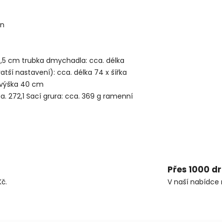
in
 39,5 cm trubka dmychadla: cca. délka
atší nastavení): cca. délka 74 x šířka
x výška 40 cm
a. 272,1 Sací grura: cca. 369 g ramenní
Přes 1000 d
č.
V naší nabídce 