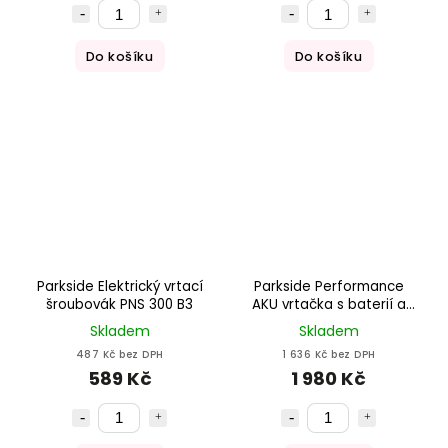
Do košíku
Do košíku
Parkside Elektrický vrtací
Parkside Performance
šroubovák PNS 300 B3
AKU vrtačka s baterií a
nabiječkou PPBSSA 12 A1
Skladem
Skladem
487 Kč bez DPH
1 636 Kč bez DPH
589 Kč
1 980 Kč