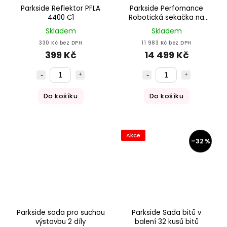
Parkside Reflektor PFLA
Parkside Perfomance
4400 C1
Robotická sekačka na
trávu s baterií a
Skladem
Skladem
nabíječkou PPAMR 1250 A1
330 Kč bez DPH
11 983 Kč bez DPH
Smart & Free
399 Kč
14 499 Kč
Do košíku
Do košíku
Akce
–32 %
Parkside sada pro suchou
Parkside Sada bitů v
výstavbu 2 díly
balení 32 kusů bitů