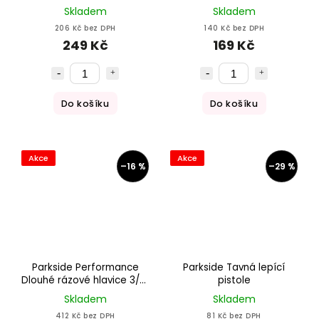
Skladem
Skladem
206 Kč bez DPH
140 Kč bez DPH
249 Kč
169 Kč
Do košíku
Do košíku
Akce
Akce
–16 %
–29 %
Parkside Performance
Parkside Tavná lepící
Dlouhé rázové hlavice 3/8"
pistole
10–22 mm, sada 8 ks
Skladem
Skladem
412 Kč bez DPH
81 Kč bez DPH