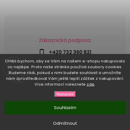
Zákaznická podpora:
+420 732 360 821
Chtěli bychom, aby se Vám na našem e-shopu nakupovalo
info@risesnu.cz
co nejlépe. Proto naše stránka používá soubory cookies.
Budeme rádi, pokud s nimi budete souhlasit a umožníte
nám zprostředkovat Vám ještě lepší zážitek z nakupování.
Více informací naleznete
zde
.
Copyright 2026
Risesnu.cz
. Všechna práva vyhrazena.
Nastavení
Upravit nastavení cookies
Vytvořil
Shoptet
| Design
Shoptak.cz
Souhlasím
Odmítnout