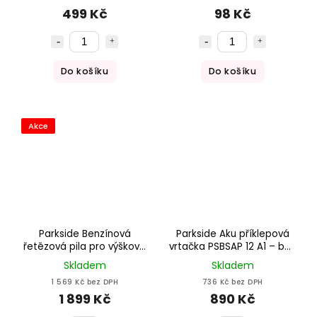
499 Kč
98 Kč
Do košíku
Do košíku
Akce
Parkside Benzínová
Parkside Aku příklepová
řetězová pila pro výškové
vrtačka PSBSAP 12 A1 – bez
řezání stromů PBBPS 25 A2
akumulátoru a nabíječky
Skladem
Skladem
1 569 Kč bez DPH
736 Kč bez DPH
1 899 Kč
890 Kč