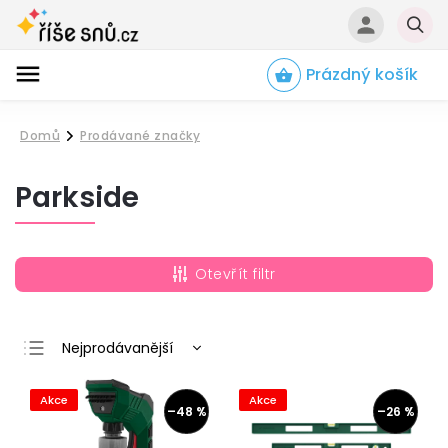
Prázdný košík
Hledat
Domů
Prodávané značky
/
Parkside
Otevřít filtr
Nejprodávanější
Nejlevnější
Akce
Akce
Nejdražší
–48 %
–26 %
Abecedně