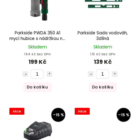
Parkside PWDA 350 A1
Parkside Sada vodováh,
mycí hubice s nádržkou na
3dílná
vodu pro vysavač na
Skladem
Skladem
mokré a suché vysávání
164 Kč bez DPH
115 Kč bez DPH
199 Kč
139 Kč
Do košíku
Do košíku
Akce
Akce
–15 %
–15 %