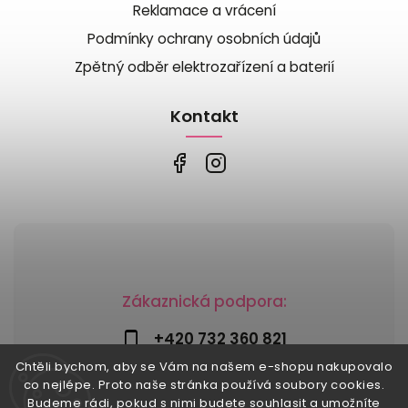
Reklamace a vrácení
Podmínky ochrany osobních údajů
Zpětný odběr elektrozařízení a baterií
Kontakt
Zákaznická podpora:
+420 732 360 821
Chtěli bychom, aby se Vám na našem e-shopu nakupovalo
info@risesnu.cz
co nejlépe. Proto naše stránka používá soubory cookies.
Budeme rádi, pokud s nimi budete souhlasit a umožníte