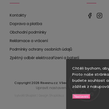
Kontakty
Doprava a platba
Obchodní podmínky
Reklamace a vrácení
Podmínky ochrany osobních údajů
Zpětný odběr elektrozařízení a baterií
Chtěli bychom, ab
Proto naše stránka
budete souhlasit 
Copyright 2026
Risesnu.cz
. Všechna práva vyhrazena.
zážitek z nakupová
Upravit nastavení cookies
Vytvořil
Shoptet
| Design
Shoptak.cz
Nastavení