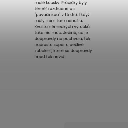
malé kousky. Prácičky byly
téměř rozdrcené a s
"pavučinkou" v té drti. I když
moly jsem tam nenašla.
Kvalita německých výrobků
také nic moc. Jediné, co je
doopravdy na pochvalu, tak
naprosto super a pečlivé
zabalení, které se doopravdy
hned tak nevidí.