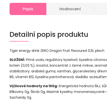
Popis
Hodnocení
Detailní popis produktu
Tiger energy drink ZERO Dragon Fruit flavoured 0,5L plech
SLOŽENÍ:
Pitná voda, regulátory kyselosti: kyselina citronov
kofein (0,03 %), inositol, koncentrát z černé mrkve, aromata
stabilizátory: arabská guma, xanthan, glycerolestery dřevný
B6, vitamin B12, kyselina pantothenová; sladidla: acesulfam
Výživové hodnoty na 100g:
Energetická hodnota 6kJ, Sůl
Bílkoviny 0g, Škrob 0g, Mastné kyseliny mononenasycené-ci
Sacharidy 0g