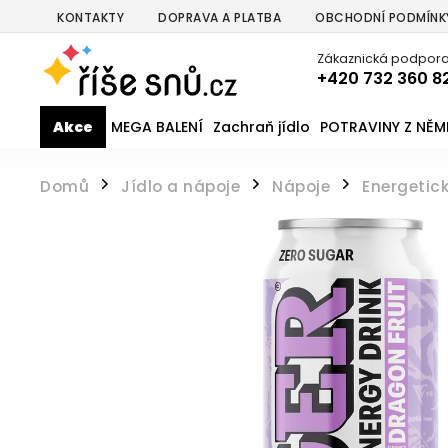
KONTAKTY
DOPRAVA A PLATBA
OBCHODNÍ PODMÍNK
Zákaznická podpora
+420 732 360 8
Akce
MEGA BALENÍ
Zachraň jídlo
POTRAVINY Z NĚ
Domů
Jídlo a nápoje
Nápoje
Energetic
/
/
/