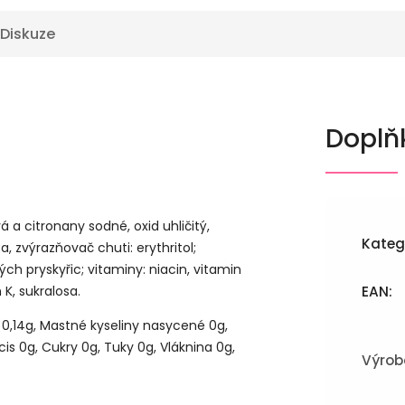
Diskuze
Doplň
á a citronany sodné, oxid uhličitý,
Kateg
, zvýrazňovač chuti: erythritol;
ch pryskyřic; vitaminy: niacin, vitamin
 K, sukralosa.
EAN
:
 0,14g, Mastné kyseliny nasycené 0g,
s 0g, Cukry 0g, Tuky 0g, Vláknina 0g,
Výrob