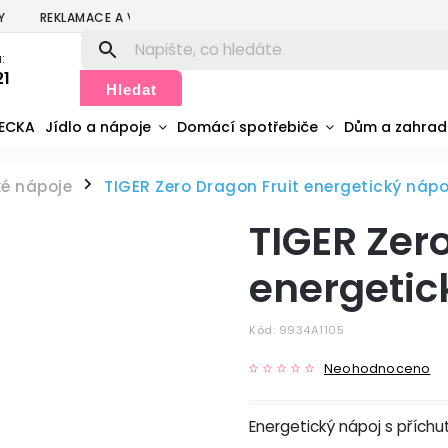
Y
REKLAMACE A VRÁCENÍ
PODMÍNKY OCHRANY OSOBNÍCH ÚDA
:
21
Hledat
MECKA
Jídlo a nápoje
Domácí spotřebiče
Dům a zahra
ké nápoje
TIGER Zero Dragon Fruit energetický nápo
/
TIGER Zer
energetic
Kód:
9934A1105
Neohodnoceno
Energetický nápoj s příchu