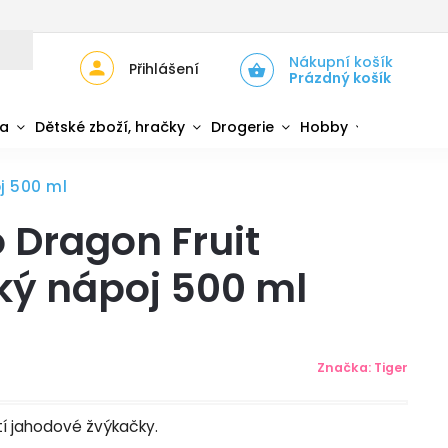
JŮ
ZPĚTNÝ ODBĚR ELEKTROZAŘÍZENÍ A BATERIÍ
Nákupní košík
Přihlášení
Prázdný košík
da
Dětské zboží, hračky
Drogerie
Hobby
Sport
j 500 ml
o Dragon Fruit
ký nápoj 500 ml
Značka:
Tiger
tí jahodové žvýkačky.