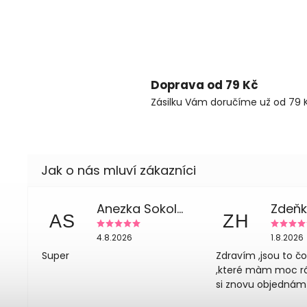
Doprava od 79 Kč
Zásilku Vám doručíme už od 79 K
Anezka Sokolova
AS
ZH
4.8.2026
1.8.2026
Super
Zdravím ,jsou to č
,které màm moc rád
si znovu objednám 