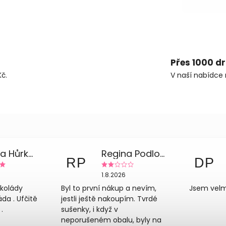
Přes 1000 d
č.
V naší nabídce 
Zdeňka Hůrková
Regina Podloucká
RP
DP
1.8.2026
okolády
Byl to první nákup a nevím,
Jsem velm
a . Ufčitě
jestli ještě nakoupím. Tvrdé
.
sušenky, i když v
neporušeném obalu, byly na