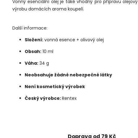
Vonný esenciální olej je také vhodný pro přípravu olej
výrobu domácích aroma koupelí.
Další informace:
Složení:
vonná esence + olivový olej
Obsah:
10 ml
Váha:
34 g
Neobsahuje žádné nebezpečné látky
Není kosmetický výrobek
Český výrobce:
Rentex
Doprava od 79 Kč