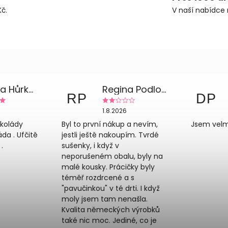
č.
V naší nabídce 
Zdeňka Hůrková
Regina Podloucká
RP
DP
1.8.2026
okolády
Byl to první nákup a nevím,
Jsem velm
a . Ufčitě
jestli ještě nakoupím. Tvrdé
.
sušenky, i když v
neporušeném obalu, byly na
malé kousky. Prácičky byly
téměř rozdrcené a s
"pavučinkou" v té drti. I když
moly jsem tam nenašla.
Kvalita německých výrobků
také nic moc. Jediné, co je