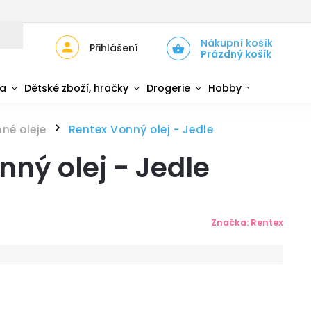
JŮ
ZPĚTNÝ ODBĚR ELEKTROZAŘÍZENÍ A BATERIÍ
Nákupní košík
Přihlášení
Prázdný košík
da
Dětské zboží, hračky
Drogerie
Hobby
Sport
né oleje
Rentex Vonný olej - Jedle
/
nný olej - Jedle
Značka:
Rentex