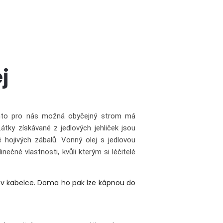
ej
Tento pro nás možná obyčejný strom má
Látky získávané z jedlových jehliček jsou
ě hojivých zábalů. Vonný olej s jedlovou
ečné vlastnosti, kvůli kterým si léčitelé
 v kabelce. Doma ho pak lze kápnou do