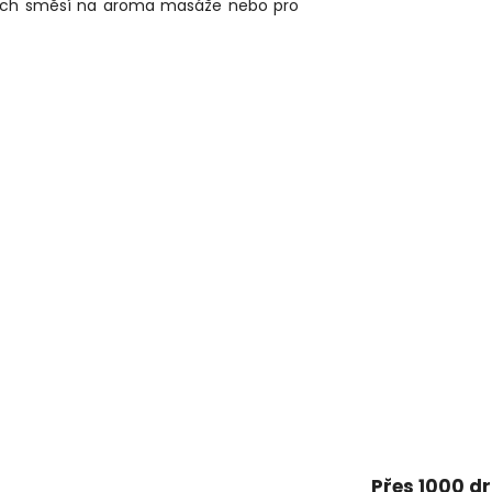
ových směsí na aroma masáže nebo pro
Přes 1000 d