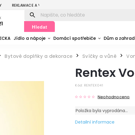
Y
REKLAMACE A VRÁCENÍ
PODMÍNKY OCHRANY OSOBNÍCH ÚDA
:
21
Hledat
MECKA
Jídlo a nápoje
Domácí spotřebiče
Dům a zahra
Bytové doplňky a dekorace
Svíčky a vůně
Von
/
/
/
Rentex Vo
Kód:
RENTEX041
Neohodnoceno
Položka byla vyprodána…
Detailní informace