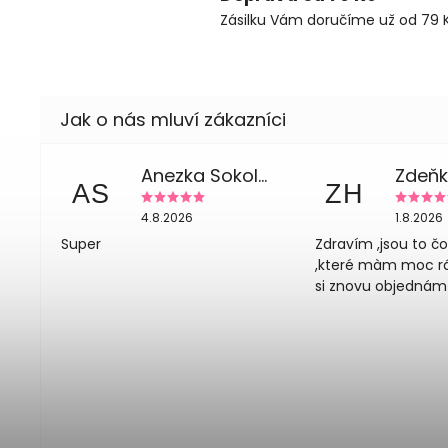
Zásilku Vám doručíme už od 79 K
Anezka Sokolova
AS
ZH
4.8.2026
1.8.2026
Super
Zdravím ,jsou to č
,které màm moc rád
si znovu objednám 