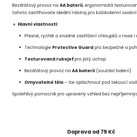
Bezdrátový provoz na
AA baterii
, ergonomická texturovan
tohoto zastřihovače ideální nástroj pro každodenní osobní 
🔹
Hlavní vlastnosti:
Přesné, rychlé a snadné zastřižení chloupků v nose i
Technologie
Protective Guard
pro bezpečné a poh
Texturovaná rukojeť
pro jistý úchop
Bezdrátový provoz na
AA baterii
(součást balení)
Omyvatelné tělo
– lze opláchnout pod tekoucí vo
Spolehlivý pomocník pro upravený vzhled bez nepříjemnýc
Doprava od 79 Kč