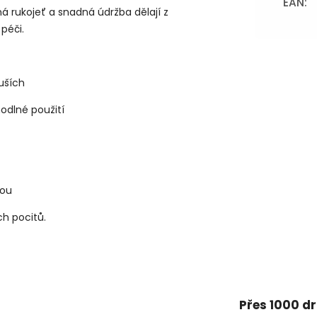
EAN
:
á rukojeť a snadná údržba dělají z
péči.
 uších
odlné použití
dou
h pocitů.
Přes 1000 d