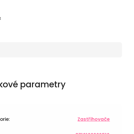
t
kové parametry
orie
:
Zastřihovače