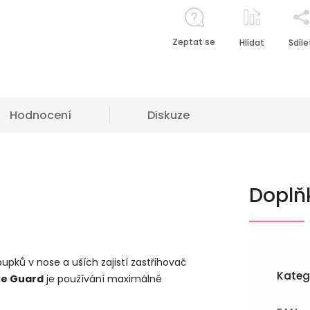
Zeptat se
Hlídat
Sdíle
Hodnocení
Diskuze
Doplň
pků v nose a uších zajistí zastřihovač
Kateg
ve Guard
je používání maximálně