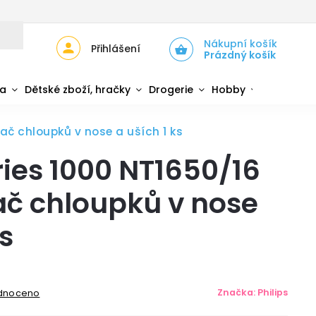
JŮ
ZPĚTNÝ ODBĚR ELEKTROZAŘÍZENÍ A BATERIÍ
Nákupní košík
Přihlášení
Prázdný košík
da
Dětské zboží, hračky
Drogerie
Hobby
Sport
vač chloupků v nose a uších 1 ks
ries 1000 NT1650/16
ač chloupků v nose
ks
Značka:
Philips
dnoceno