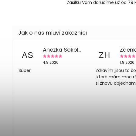
Zásilku Vám doručíme už od 79 K
Anezka Sokolova
AS
ZH
4.8.2026
1.8.2026
Super
Zdravím ,jsou to č
,které màm moc rád
si znovu objednám 