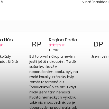
č.
V naší nabídce 
Zdeňka Hůrková
Regina Podloucká
RP
DP
1.8.2026
okolády
Byl to první nákup a nevím,
Jsem velm
a . Ufčitě
jestli ještě nakoupím. Tvrdé
.
sušenky, i když v
neporušeném obalu, byly na
malé kousky. Prácičky byly
téměř rozdrcené a s
"pavučinkou" v té drti. I když
moly jsem tam nenašla.
Kvalita německých výrobků
také nic moc. Jediné, co je
doopravdy na pochvalu, tak