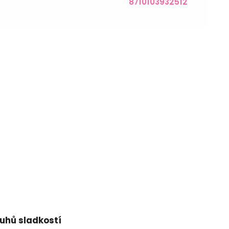
8710103932512
ruhů sladkostí