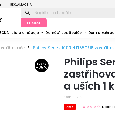
Y
REKLAMACE A VRÁCENÍ
PODMÍNKY OCHRANY OSOBNÍCH ÚDA
:
21
Hledat
MECKA
Jídlo a nápoje
Domácí spotřebiče
Dům a zahra
astřihovače
Philips Series 1000 NT1650/16 zastřiho
/
Philips Se
399 Kč
–36 %
zastřihov
a uších 1 
Kód:
139759
Neoho
Akce