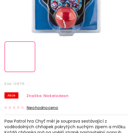
Kód:
138715
Akce
Značka:
Nickelodeon
Neohodnoceno
Paw Patrol hra Chyť mě! je souprava sestávající z
voděodolných chňapek pokrytých suchým zipem a míčku.
Každá chňapka má na vnější straně nastavitelný popruh,