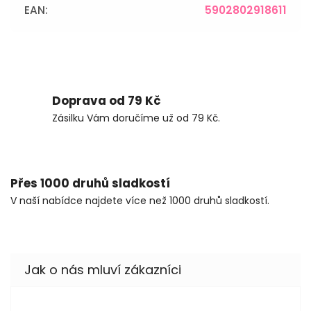
EAN
:
5902802918611
Doprava od 79 Kč
Zásilku Vám doručíme už od 79 Kč.
Přes 1000 druhů sladkostí
V naší nabídce najdete více než 1000 druhů sladkostí.
martin folta
Květa Urbanová
Anezka Sokolova
Zdeňka 