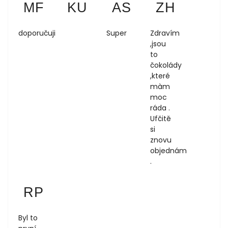
MF
KU
AS
ZH
8.8.2026
8.8.2026
4.8.2026
1.8.2026
doporučuji
Super
Zdravím
,jsou
to
čokolády
,které
màm
moc
ráda .
Ufčitě
si
znovu
objednám
.
Regina Podloucká
RP
1.8.2026
Byl to