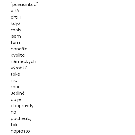
"pavučinkou"
v té
drti. I
když
moly
jsem
tam
nenašla.
Kvalita
německých
výrobků
také
nic
moc.
Jediné,
co je
doopravdy
na
pochvalu,
tak
naprosto