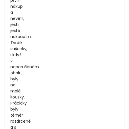
první
nákup
a
nevím,
jestli
ještě
nakoupím.
Tvrdé
sušenky,
i když
v
neporušeném
obalu,
byly
na
malé
kousky.
Prácičky
byly
téměř
rozdrcené
a s