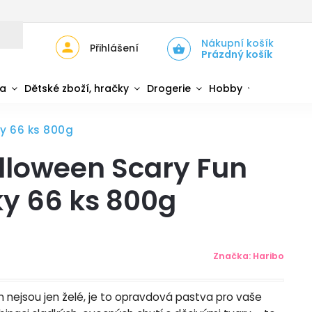
JŮ
ZPĚTNÝ ODBĚR ELEKTROZAŘÍZENÍ A BATERIÍ
Nákupní košík
Přihlášení
Prázdný košík
da
Dětské zboží, hračky
Drogerie
Hobby
Sport
y 66 ks 800g
lloween Scary Fun
y 66 ks 800g
Značka:
Haribo
n nejsou jen želé, je to opravdová pastva pro vaše