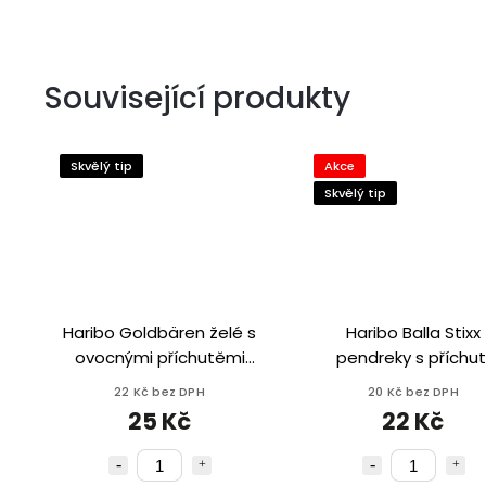
Související produkty
Skvělý tip
Akce
Skvělý tip
Haribo Goldbären želé s
Haribo Balla Stixx
ovocnými příchutěmi
pendreky s příchut
100g
maliny a ostružiny 
22 Kč bez DPH
20 Kč bez DPH
25 Kč
22 Kč