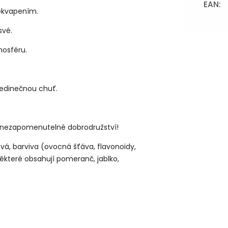
EAN
:
řekvapením.
své.
mosféru.
jedinečnou chuť.
 to nezapomenutelné dobrodružství!
nová, barviva (ovocná šťáva, flavonoidy,
některé obsahují pomeranč, jablko,