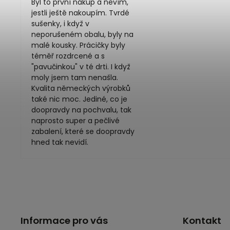
Byl to první nákup a nevím,
jestli ještě nakoupím. Tvrdé
sušenky, i když v
neporušeném obalu, byly na
malé kousky. Prácičky byly
téměř rozdrcené a s
"pavučinkou" v té drti. I když
moly jsem tam nenašla.
Kvalita německých výrobků
také nic moc. Jediné, co je
doopravdy na pochvalu, tak
naprosto super a pečlivé
zabalení, které se doopravdy
hned tak nevidí.
Informace pro vás
Kontakt