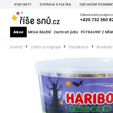
KONTAKTY
DOPRAVA A PLATBA
OBCHODNÍ PODMÍNK
Zákaznická podpora
+420 732 360 8
Akce
MEGA BALENÍ
Zachraň jídlo
POTRAVINY Z NĚ
Domů
Jídlo a nápoje
Sladkosti
Bonbón
/
/
/