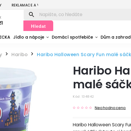
Y
REKLAMACE A VRÁCENÍ
PODMÍNKY OCHRANY OSOBNÍCH ÚDA
:
21
Hledat
MECKA
Jídlo a nápoje
Domácí spotřebiče
Dům a zahra
y
Haribo
Haribo Halloween Scary Fun malé sáčk
/
/
Haribo Ha
malé sáčk
Kód:
134842
Neohodnoceno
Haribo Halloween Scary Fu