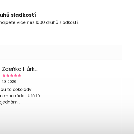
ruhů sladkostí
najdete více než 1000 druhů sladkostí.
Zdeňka Hůrková
1.8.2026
sou to čokolády
m moc ráda . Ufčitě
bjednám .