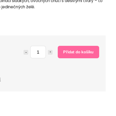
inaci sladkých, ovocných chutí s děsivými tvary – to
o jedinečných želé.
Přidat do košíku
í