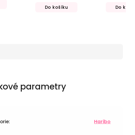
Do košíku
Do koší
kové parametry
orie
:
Haribo