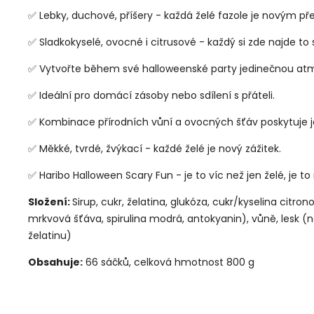
✅ Lebky, duchové, příšery - každá želé fazole je novým p
✅ Sladkokyselé, ovocné i citrusové - každý si zde najde to 
✅ Vytvořte během své halloweenské party jedinečnou at
✅ Ideální pro domácí zásoby nebo sdílení s přáteli.
✅ Kombinace přírodních vůní a ovocných šťáv poskytuje 
✅ Měkké, tvrdé, žvýkací - každé želé je nový zážitek.
✅ Haribo Halloween Scary Fun - je to víc než jen želé, je
Složení:
Sirup, cukr, želatina, glukóza, cukr/kyselina citro
mrkvová šťáva, spirulina modrá, antokyanin), vůně, lesk (
želatinu)
Obsahuje:
66 sáčků, celková hmotnost 800 g