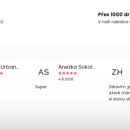
Přes 1000 d
č.
V naší nabídce 
Květa Urbanová
Anezka Sokolova
AS
ZH
4.8.2026
Super
Zdravím ,j
,které mà
si znovu o