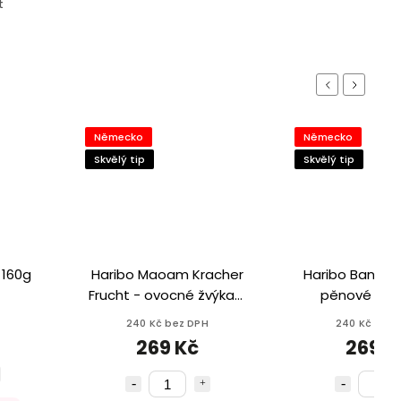
t
Previous
Next
Německo
Německo
Skvělý tip
Skvělý tip
 160g
Haribo Maoam Kracher
Haribo Banana
Frucht - ovocné žvýkací
pěnové bo
bonbony 1200g
banány 10
240 Kč bez DPH
240 Kč bez 
269 Kč
269 K