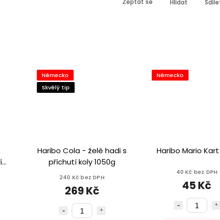
Zeptat se
Hlídat
Sdíle
Německo
Německo
Skvělý tip
Haribo Cola - želé hadi s
Haribo Mario Kart
í
příchutí koly 1050g
80g
40 Kč bez DPH
240 Kč bez DPH
45 Kč
269 Kč