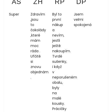
AS
ZH
RP
DP
4.8.2026
1.8.2026
1.8.2026
1.8.2026
Super
Zdravím
Byl to
Jsem
,jsou
první
velmi
to
nákup
spokojená
čokolády
a
,které
nevím,
màm
jestli
moc
ještě
ráda .
nakoupím.
Ufčitě
Tvrdé
si
sušenky,
znovu
i když
objednám
v
.
neporušeném
obalu,
byly
na
malé
kousky.
Prácičky