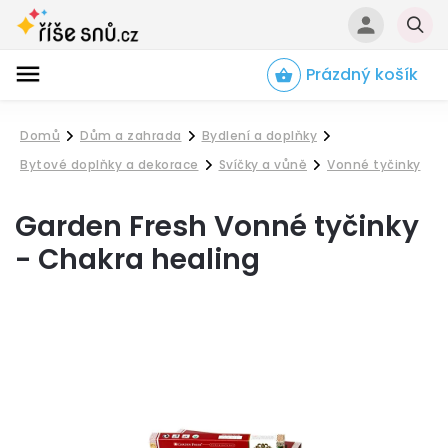
Prázdný košík
Hledat
Domů
Dům a zahrada
Bydlení a doplňky
/
/
/
Bytové doplňky a dekorace
Svíčky a vůně
Vonné tyčinky
/
/
Garden Fresh Vonné tyčinky
- Chakra healing