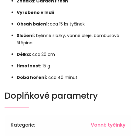
Značka: Garden Fresh
Vyrobeno v Indii
Obsah balení:
cca 15 ks tyčinek
Složení:
bylinné složky, vonné oleje, bambusová
štěpina
Délka:
cca
20 cm
Hmotnost:
15 g
Doba hoření:
cca 40 minut
Doplňkové parametry
Kategorie
:
Vonné tyčinky