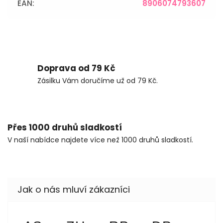
EAN
:
8906074793607
Doprava od 79 Kč
Zásilku Vám doručíme už od 79 Kč.
Přes 1000 druhů sladkostí
V naší nabídce najdete více než 1000 druhů sladkostí.
Anezka Sokolova
Zdeňka Hůrková
Regina Podloucká
Dagmar 