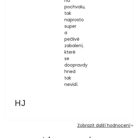
na
pochvalu,
tak
naprosto
super
a
pečlivé
zabalení,
které
se
doopravdy
hned
tak
nevidí.
Hana Jankovská
HJ
1.8.2026
Zobrazit další hodnocení