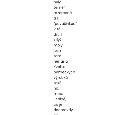
byly
téměř
rozdrcené
a s
"pavučinkou"
v té
drti. I
když
moly
jsem
tam
nenašla.
Kvalita
německých
výrobků
také
nic
moc.
Jediné,
co je
doopravdy