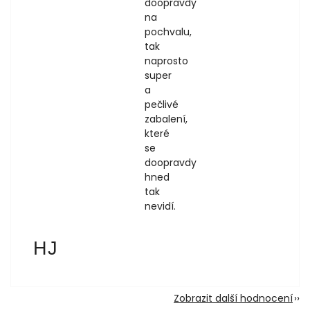
doopravdy
na
pochvalu,
tak
naprosto
super
a
pečlivé
zabalení,
které
se
doopravdy
hned
tak
nevidí.
Hana Jankovská
HJ
1.8.2026
Zobrazit další hodnocení