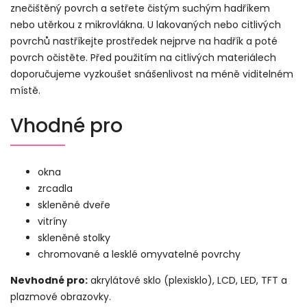
znečištěný povrch a setřete čistým suchým hadříkem
nebo utěrkou z mikrovlákna. U lakovaných nebo citlivých
povrchů nastříkejte prostředek nejprve na hadřík a poté
povrch očistěte. Před použitím na citlivých materiálech
doporučujeme vyzkoušet snášenlivost na méně viditelném
místě.
Vhodné pro
okna
zrcadla
skleněné dveře
vitríny
skleněné stolky
chromované a lesklé omyvatelné povrchy
Nevhodné pro:
akrylátové sklo (plexisklo), LCD, LED, TFT a
plazmové obrazovky.