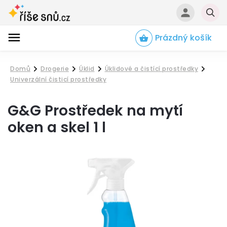
Prázdný košík
Hledat
Domů
Drogerie
Úklid
Úklidové a čistící prostředky
/
/
/
/
Univerzální čisticí prostředky
G&G Prostředek na mytí
oken a skel 1 l