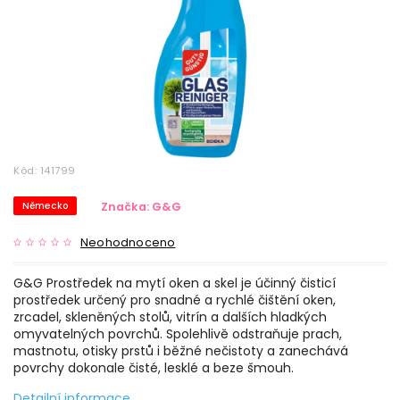
Kód:
141799
Německo
Značka:
G&G
Neohodnoceno
G&G Prostředek na mytí oken a skel je účinný čisticí
prostředek určený pro snadné a rychlé čištění oken,
zrcadel, skleněných stolů, vitrín a dalších hladkých
omyvatelných povrchů. Spolehlivě odstraňuje prach,
mastnotu, otisky prstů i běžné nečistoty a zanechává
povrchy dokonale čisté, lesklé a beze šmouh.
Detailní informace