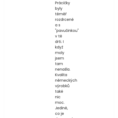
Prácičky
byly
téměř
rozdrcené
a s
"pavučinkou"
v té
drti. I
když
moly
jsem
tam
nenašla.
Kvalita
německých
výrobků
také
nic
moc.
Jediné,
co je