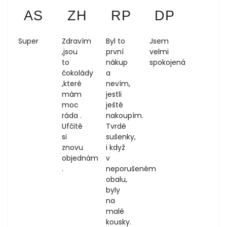
Anezka Sokolova
Zdeňka Hůrková
Regina Podloucká
Dagmar 
AS
ZH
RP
DP
4.8.2026
1.8.2026
1.8.2026
1.8.2026
Super
Zdravím
Byl to
Jsem
,jsou
první
velmi
to
nákup
spokojená
čokolády
a
,které
nevím,
màm
jestli
moc
ještě
ráda .
nakoupím.
Ufčitě
Tvrdé
si
sušenky,
znovu
i když
objednám
v
.
neporušeném
obalu,
byly
na
malé
kousky.