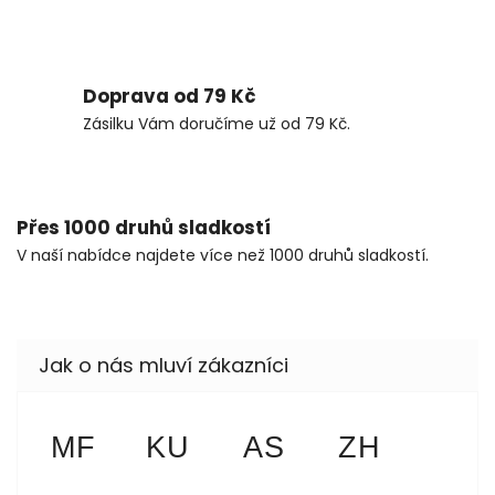
Doprava od 79 Kč
Zásilku Vám doručíme už od 79 Kč.
Přes 1000 druhů sladkostí
V naší nabídce najdete více než 1000 druhů sladkostí.
martin folta
Květa Urbanová
Anezka Sokolova
Zdeňka 
MF
KU
AS
ZH
8.8.2026
8.8.2026
4.8.2026
1.8.2026