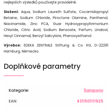
nejlepších výsledků používejte pravidelně.
Složení:
Aqua, Sodium Laureth Sulfate, Cocamidopropyl
Betaine, Sodium Chloride, Piroctone Olamine, Panthenol,
Niacinamide, Zinc PCA, Guar Hydroxypropyltrimonium
Chloride, Citric Acid, Sodium Benzoate, Parfum, Linalool,
Hexyl Cinnamal, Benzyl Salicylate, Phenoxyethanol.
Výrobce:
EDEKA ZENTRALE Stiftung & Co. KG, D-22291
Hamburg, Německo.
Doplňkové parametry
Kategorie
:
Šampony
EAN
:
4311501111925