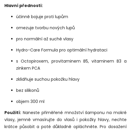
Hlavní přednosti:
účinně bojuje proti lupům
omezuje tvorbu nových lupů
pro normální až suché vlasy
Hydro-Care Formula pro optimální hydrataci
s Octopiroxem, provitaminem B5, vitaminem B3 a
zinkem PCA
zklidňuje suchou pokožku hlavy
bez silikonů
objem 300 ml
Použití:
Naneste přiměřené množství šamponu na mokré
vlasy, jemně vmasírujte do vlasů i pokožky hlavy, nechte
krátce působit a poté důkladně opláchněte. Pro dosažení