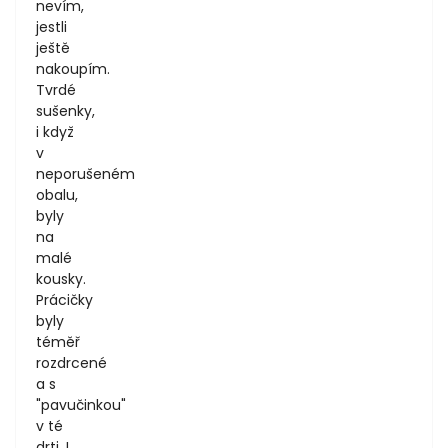
nevím,
jestli
ještě
nakoupím.
Tvrdé
sušenky,
i když
v
neporušeném
obalu,
byly
na
malé
kousky.
Prácičky
byly
téměř
rozdrcené
a s
"pavučinkou"
v té
drti. I