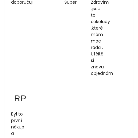
doporučuji
Super
Zdravím
,jsou
to
čokolády
,které
màm
moc
ráda .
Ufčitě
si
znovu
objednám
.
Regina Podloucká
RP
1.8.2026
Byl to
první
nákup
a