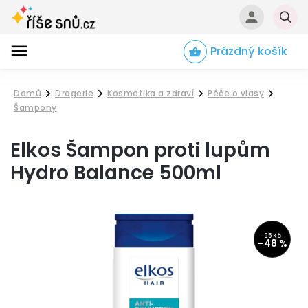
Prázdný košík
Hledat
Domů
Drogerie
Kosmetika a zdraví
Péče o vlasy
/
/
/
/
Šampony
Elkos Šampon proti lupům
Hydro Balance 500ml
95 Kč
–48 %