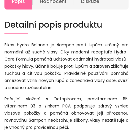
Popis
Hodnocení
Diskuze
Detailní popis produktu
Elkos Hydro Balance je šampon proti lupům určený pro
normální až suché vlasy. Díky moderní receptuře Hydro-
Care Formula pomáhá udržovat optimální hydrataci vlasů i
pokožky hlavy, účinně bojuje proti lupům a zároveň zklidňuje
suchou a citlivou pokožku. Pravidelné používání pomáhá
omezovat vznik nových lupů a zanechává vlasy čisté, svěží
a snadno rozčesatelné.
Pečující složení s Octopiroxem, provitaminem B5,
vitaminem B3 a zinkem PCA podporuje zdravý vzhled
vlasové pokožky a pomáhá obnovovat její přirozenou
rovnováhu. Šampon neobsahuje silikony, vlasy nezatěžuje a
je vhodný pro pravidelnou péči.