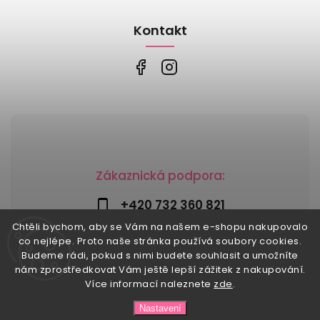
Kontakt
Zákaznická podpora:
+420 732 360 821
Chtěli bychom, aby se Vám na našem e-shopu nakupovalo
info@risesnu.cz
co nejlépe. Proto naše stránka používá soubory cookies.
Budeme rádi, pokud s nimi budete souhlasit a umožníte
nám zprostředkovat Vám ještě lepší zážitek z nakupování.
Více informací naleznete
zde
.
Copyright 2026
Risesnu.cz
. Všechna práva vyhrazena.
Nastavení
Upravit nastavení cookies