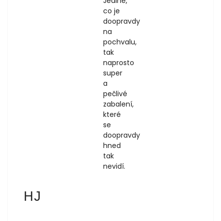
Jediné,
co je
doopravdy
na
pochvalu,
tak
naprosto
super
a
pečlivé
zabalení,
které
se
doopravdy
hned
tak
nevidí.
Hana Jankovská
HJ
1.8.2026