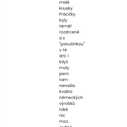
malé
kousky.
Prácičky
byly
téměř
rozdrcené
a s
"pavučinkou"
v té
drti. I
když
moly
jsem
tam
nenašla.
Kvalita
německých
výrobků
také
nic
moc.