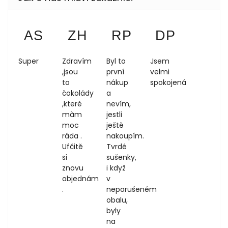
Anezka Sokolova
Zdeňka Hůrková
Regina Podloucká
Dagmar 
AS
ZH
RP
DP
4.8.2026
1.8.2026
1.8.2026
1.8.2026
Super
Zdravím
Byl to
Jsem
,jsou
první
velmi
to
nákup
spokojená
čokolády
a
,které
nevím,
màm
jestli
moc
ještě
ráda .
nakoupím.
Ufčitě
Tvrdé
si
sušenky,
znovu
i když
objednám
v
.
neporušeném
obalu,
byly
na