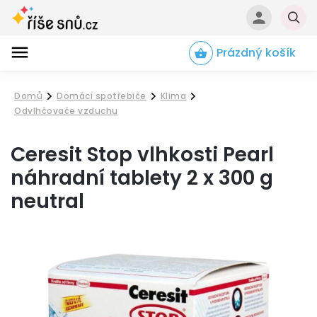
Prázdný košík
Hledat
Domů
Domácí spotřebiče
Klima
/
/
/
Odvlhčovače vzduchu
Ceresit Stop vlhkosti Pearl
náhradní tablety 2 x 300 g
neutral