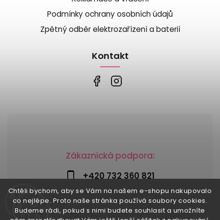
Podmínky ochrany osobních údajů
Zpětný odběr elektrozařízení a baterií
Kontakt
Zákaznická podpora:
+420 732 360 821
Chtěli bychom, aby se Vám na našem e-shopu nakupovalo
info@risesnu.cz
co nejlépe. Proto naše stránka používá soubory cookies.
Budeme rádi, pokud s nimi budete souhlasit a umožníte