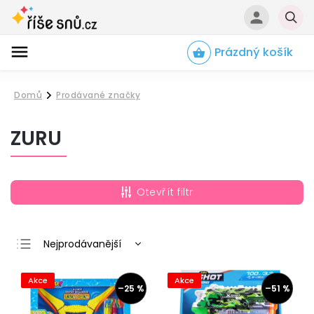
Prázdný košík
Hledat
Domů
Prodávané značky
/
ZURU
Otevřít filtr
Nejprodávanější
Nejlevnější
Akce
Akce
Nejdražší
–25 %
–51 %
Abecedně