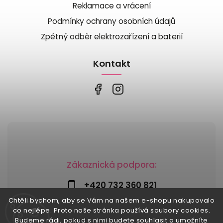
Reklamace a vrácení
Podmínky ochrany osobních údajů
Zpětný odběr elektrozařízení a baterií
Kontakt
Zákaznická podpora:
+420 732 360 821
Chtěli bychom, aby se Vám na našem e-shopu nakupovalo
info@risesnu.cz
co nejlépe. Proto naše stránka používá soubory cookies.
Budeme rádi, pokud s nimi budete souhlasit a umožníte