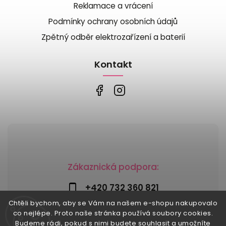
Reklamace a vrácení
Podmínky ochrany osobních údajů
Zpětný odběr elektrozařízení a baterií
Kontakt
Zákaznická podpora:
+420 732 360 821
Chtěli bychom, aby se Vám na našem e-shopu nakupovalo
info@risesnu.cz
co nejlépe. Proto naše stránka používá soubory cookies.
Budeme rádi, pokud s nimi budete souhlasit a umožníte