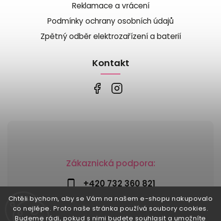
Reklamace a vrácení
Podmínky ochrany osobních údajů
Zpětný odběr elektrozařízení a baterií
Kontakt
Zákaznická podpora:
+420 732 360 821
Chtěli bychom, aby se Vám na našem e-shopu nakupovalo
info@risesnu.cz
co nejlépe. Proto naše stránka používá soubory cookies.
Budeme rádi, pokud s nimi budete souhlasit a umožníte