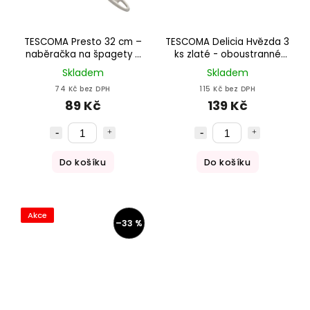
TESCOMA Presto 32 cm –
TESCOMA Delicia Hvězda 3
naběračka na špagety z
ks zlaté - oboustranné
nerezové oceli
plastové vykrajovátka na
Skladem
Skladem
cukroví a perníčky
74 Kč bez DPH
115 Kč bez DPH
89 Kč
139 Kč
Do košíku
Do košíku
Akce
–33 %