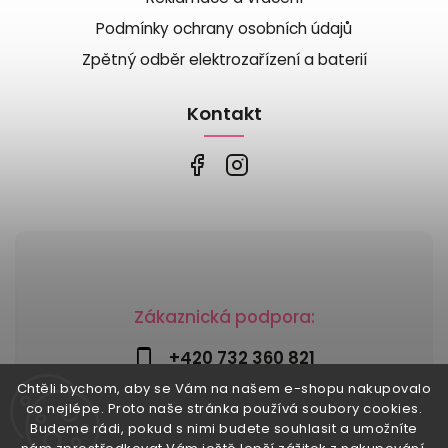
Podmínky ochrany osobních údajů
Zpětný odběr elektrozařízení a baterií
Kontakt
Zákaznická podpora:
+420 732 360 821
Chtěli bychom, aby se Vám na našem e-shopu nakupovalo
info@risesnu.cz
co nejlépe. Proto naše stránka používá soubory cookies.
Budeme rádi, pokud s nimi budete souhlasit a umožníte