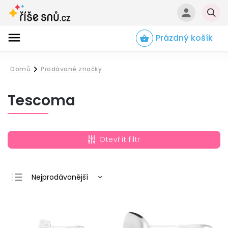
Prázdný košík
Hledat
Domů
Prodávané značky
/
Tescoma
Otevřít filtr
Nejprodávanější
Nejlevnější
Nejdražší
Abecedně