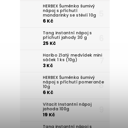
HERBEX Šuměnka šumivý
nápoj s příchutí
mandarinky se stévií 10g
6 Kč
Tang instantní nápoj s
příchutí jahody 30 g
25 Kč
Haribo Zlatý medvídek mini
sáček 1 ks (10g)
3 Kč
HERBEX Šuměnka šumivý
nápoj s příchutí pomeranče
10g
6 Kč
Vitacit Instantní nápoj
jahoda 100g
19 Kč
Tang instantní nápoj s