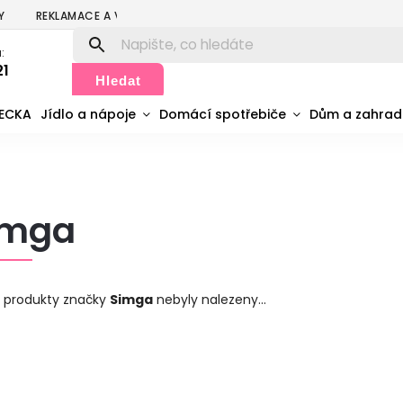
Y
REKLAMACE A VRÁCENÍ
PODMÍNKY OCHRANY OSOBNÍCH ÚDA
:
21
Hledat
MECKA
Jídlo a nápoje
Domácí spotřebiče
Dům a zahra
imga
 produkty značky
Simga
nebyly nalezeny...