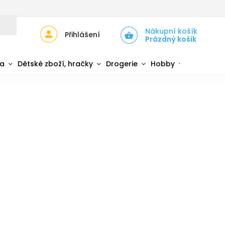
JŮ
ZPĚTNÝ ODBĚR ELEKTROZAŘÍZENÍ A BATERIÍ
Nákupní košík
Přihlášení
Prázdný košík
da
Dětské zboží, hračky
Drogerie
Hobby
Sport