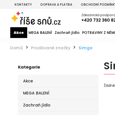
KONTAKTY
DOPRAVA A PLATBA
OBCHODNÍ PODMÍNK
Zákaznická podpora
+420 732 360 8
Akce
MEGA BALENÍ
Zachraň jídlo
POTRAVINY Z NĚ
Domů
Prodávané značky
Simga
/
/
S
Kategorie
Akce
Žádné
MEGA BALENÍ
Zachraň jídlo