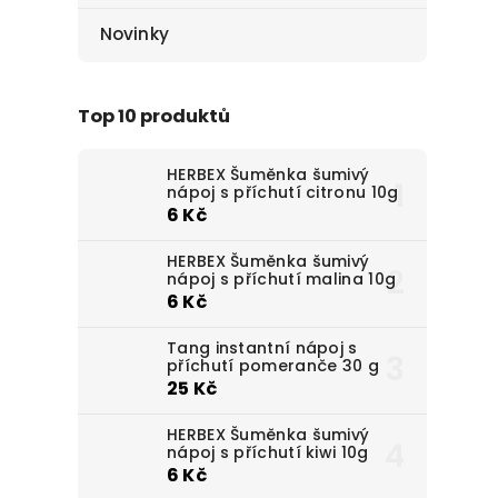
Novinky
Top 10 produktů
HERBEX Šuměnka šumivý
nápoj s příchutí citronu 10g
6 Kč
HERBEX Šuměnka šumivý
nápoj s příchutí malina 10g
6 Kč
Tang instantní nápoj s
příchutí pomeranče 30 g
25 Kč
HERBEX Šuměnka šumivý
nápoj s příchutí kiwi 10g
6 Kč