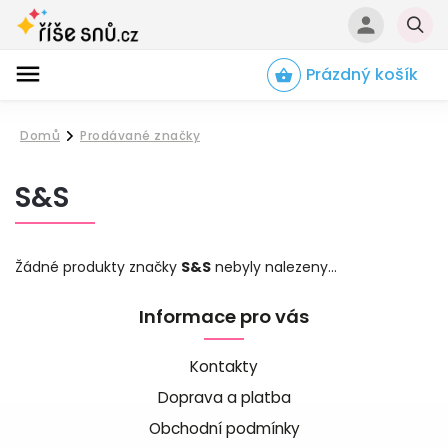
Prázdný košík
Hledat
Domů
Prodávané značky
/
S&S
Žádné produkty značky
S&S
nebyly nalezeny...
Informace pro vás
Kontakty
Doprava a platba
Obchodní podmínky