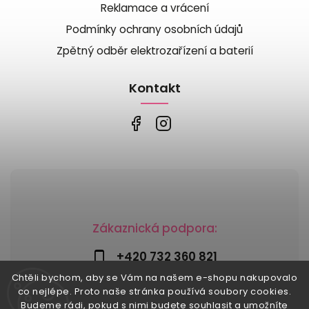
Reklamace a vrácení
Podmínky ochrany osobních údajů
Zpětný odběr elektrozařízení a baterií
Kontakt
Zákaznická podpora:
+420 732 360 821
Chtěli bychom, aby se Vám na našem e-shopu nakupovalo
info@risesnu.cz
co nejlépe. Proto naše stránka používá soubory cookies.
Budeme rádi, pokud s nimi budete souhlasit a umožníte