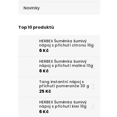
Novinky
Top 10 produktů
HERBEX Šuměnka šumivý
nápoj s příchutí citronu 10g
6 Kč
HERBEX Šuměnka šumivý
nápoj s příchutí malina 10g
6 Kč
Tang instantní nápoj s
příchutí pomeranče 30 g
25 Kč
HERBEX Šuměnka šumivý
nápoj s příchutí kiwi 10g
6 Kč