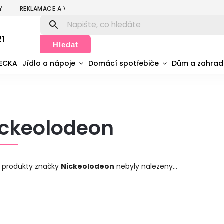
Y
REKLAMACE A VRÁCENÍ
PODMÍNKY OCHRANY OSOBNÍCH ÚDA
:
21
Hledat
MECKA
Jídlo a nápoje
Domácí spotřebiče
Dům a zahra
ickeolodeon
 produkty značky
Nickeolodeon
nebyly nalezeny...