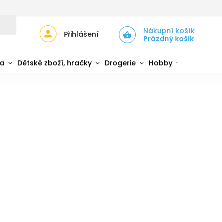
JŮ
ZPĚTNÝ ODBĚR ELEKTROZAŘÍZENÍ A BATERIÍ
Nákupní košík
Přihlášení
Prázdný košík
da
Dětské zboží, hračky
Drogerie
Hobby
Sport