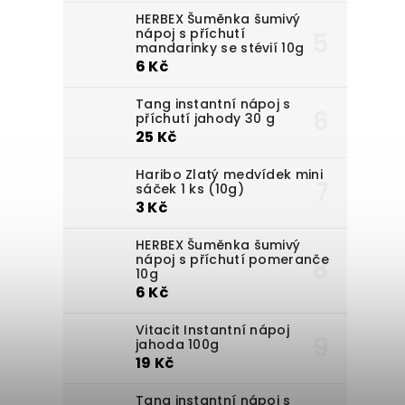
HERBEX Šuměnka šumivý
nápoj s příchutí
mandarinky se stévií 10g
6 Kč
Tang instantní nápoj s
příchutí jahody 30 g
25 Kč
Haribo Zlatý medvídek mini
sáček 1 ks (10g)
3 Kč
HERBEX Šuměnka šumivý
nápoj s příchutí pomeranče
10g
6 Kč
Vitacit Instantní nápoj
jahoda 100g
19 Kč
Tang instantní nápoj s