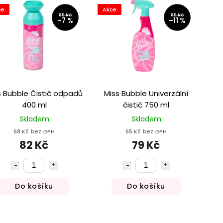
ce
Akce
89 Kč
89 Kč
–7 %
–11 %
s Bubble Čistič odpadů
Miss Bubble Univerzální
400 ml
čistič 750 ml
Skladem
Skladem
68 Kč bez DPH
65 Kč bez DPH
82 Kč
79 Kč
Do košíku
Do košíku