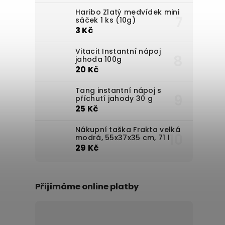
Haribo Zlatý medvídek mini
sáček 1 ks (10g)
3 Kč
Vitacit Instantní nápoj
jahoda 100g
20 Kč
Tang instantní nápoj s
příchutí jahody 30 g
25 Kč
Nákupní taška Frakta velká
modrá, 55x37x35 cm, 71 l
29 Kč
Přijímáme online platby