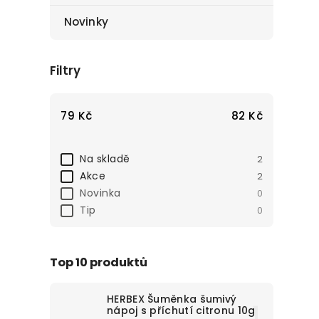
Novinky
Filtry
79
Kč
82
Kč
Na skladě
2
Akce
2
Novinka
0
Tip
0
Top 10 produktů
HERBEX Šuměnka šumivý
nápoj s příchutí citronu 10g