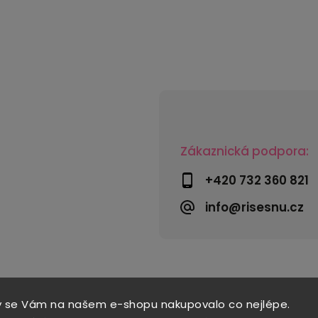
Zákaznická podpora:
+420 732 360 821
info@risesnu.cz
y se Vám na našem e-shopu nakupovalo co nejlépe.