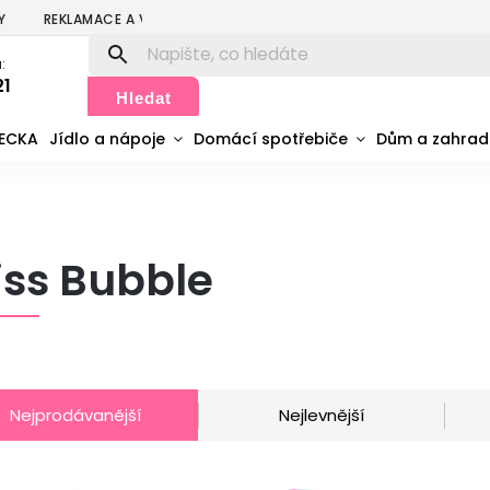
Y
REKLAMACE A VRÁCENÍ
PODMÍNKY OCHRANY OSOBNÍCH ÚDA
:
21
Hledat
MECKA
Jídlo a nápoje
Domácí spotřebiče
Dům a zahra
ss Bubble
Nejprodávanější
Nejlevnější