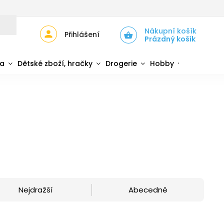
JŮ
ZPĚTNÝ ODBĚR ELEKTROZAŘÍZENÍ A BATERIÍ
Nákupní košík
Přihlášení
Prázdný košík
da
Dětské zboží, hračky
Drogerie
Hobby
Sport
Nejdražší
Abecedně