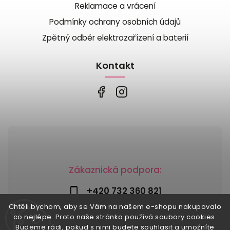
Reklamace a vrácení
Podmínky ochrany osobních údajů
Zpětný odběr elektrozařízení a baterií
Kontakt
Zákaznická podpora:
+420 732 360 821
Chtěli bychom, aby se Vám na našem e-shopu nakupovalo
info@risesnu.cz
co nejlépe. Proto naše stránka používá soubory cookies.
Budeme rádi, pokud s nimi budete souhlasit a umožníte