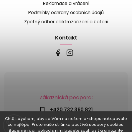
Reklamace a vrácení
Podmínky ochrany osobních údajů
Zpětný odběr elektrozařízení a baterií
Kontakt
Zákaznická podpora:
+420 732 360 821
Chtěli bychom, aby se Vám na našem e-shopu nakupovalo
info@risesnu.cz
co nejlépe. Proto naše stránka používá soubory cookies.
Budeme rádi, pokud s nimi budete souhlasit a umožníte