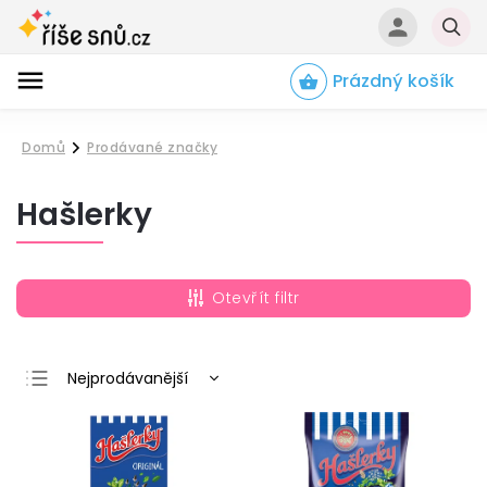
Prázdný košík
Hledat
Domů
Prodávané značky
/
Hašlerky
Otevřít filtr
Nejprodávanější
Nejlevnější
Nejdražší
Abecedně