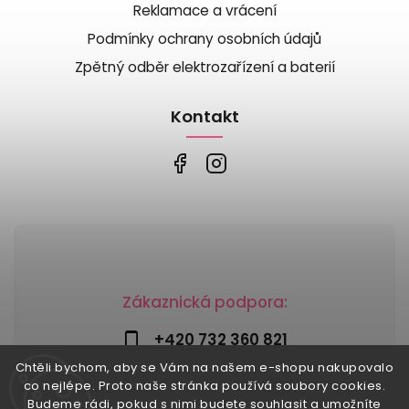
Reklamace a vrácení
Podmínky ochrany osobních údajů
Zpětný odběr elektrozařízení a baterií
Kontakt
Zákaznická podpora:
+420 732 360 821
Chtěli bychom, aby se Vám na našem e-shopu nakupovalo
info@risesnu.cz
co nejlépe. Proto naše stránka používá soubory cookies.
Budeme rádi, pokud s nimi budete souhlasit a umožníte