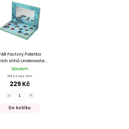
FAB Factory Paletka
ních stínů Underwater
waves
Skladem
189 Kč bez DPH
229 Kč
Do košíku