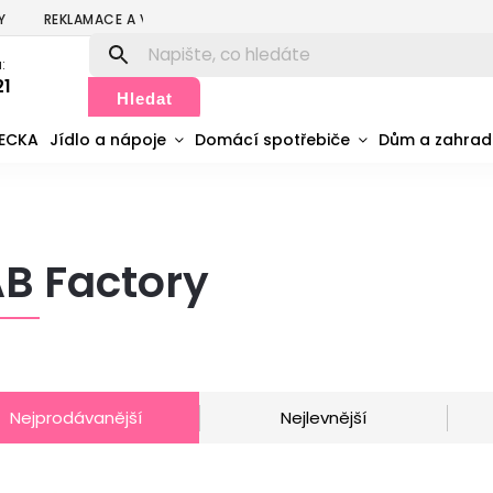
Y
REKLAMACE A VRÁCENÍ
PODMÍNKY OCHRANY OSOBNÍCH ÚDA
:
21
Hledat
MECKA
Jídlo a nápoje
Domácí spotřebiče
Dům a zahra
B Factory
Nejprodávanější
Nejlevnější