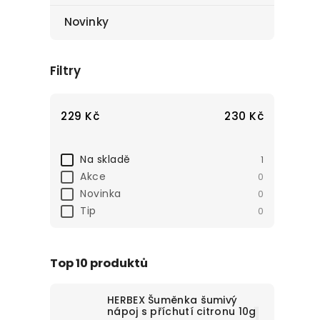
Novinky
Filtry
229
Kč
230
Kč
Na skladě
1
Akce
0
Novinka
0
Tip
0
Top 10 produktů
HERBEX Šuměnka šumivý
nápoj s příchutí citronu 10g