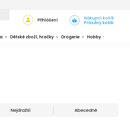
JŮ
ZPĚTNÝ ODBĚR ELEKTROZAŘÍZENÍ A BATERIÍ
Nákupní košík
Přihlášení
Prázdný košík
da
Dětské zboží, hračky
Drogerie
Hobby
Sport
Nejdražší
Abecedně