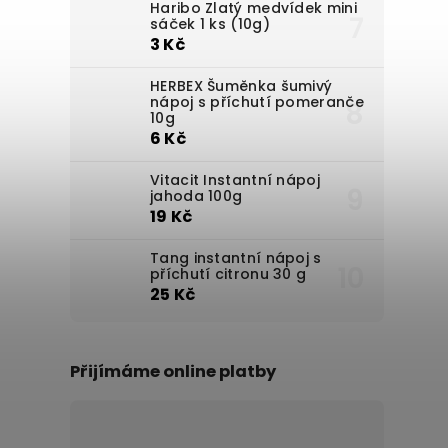
Haribo Zlatý medvídek mini
sáček 1 ks (10g)
3 Kč
HERBEX Šuměnka šumivý
nápoj s příchutí pomeranče
10g
6 Kč
Vitacit Instantní nápoj
jahoda 100g
19 Kč
Tang instantní nápoj s
příchutí citronu 30 g
25 Kč
Přijímáme online platby