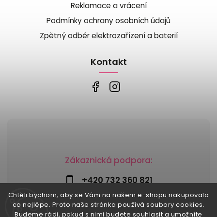
Reklamace a vrácení
Podmínky ochrany osobních údajů
Zpětný odběr elektrozařízení a baterií
Kontakt
Zákaznická podpora:
+420 732 360 821
Chtěli bychom, aby se Vám na našem e-shopu nakupovalo
info@risesnu.cz
co nejlépe. Proto naše stránka používá soubory cookies.
Budeme rádi, pokud s nimi budete souhlasit a umožníte