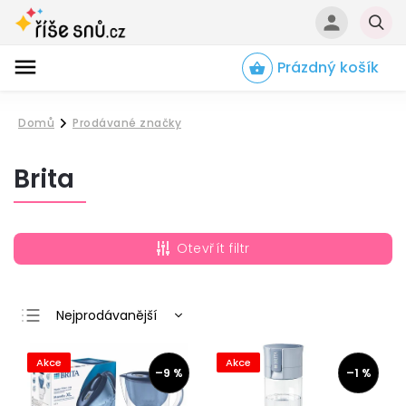
Prázdný košík
Hledat
Domů
Prodávané značky
/
Brita
Otevřít filtr
Nejprodávanější
Nejlevnější
Akce
Akce
Nejdražší
–9 %
–1 %
Abecedně