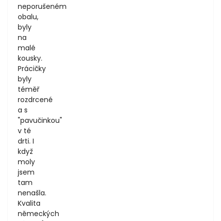
neporušeném
obalu,
byly
na
malé
kousky.
Prácičky
byly
téměř
rozdrcené
a s
"pavučinkou"
v té
drti. I
když
moly
jsem
tam
nenašla.
Kvalita
německých