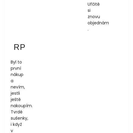
Ufčitě
si
znovu
objednám
.
Regina Podloucká
RP
1.8.2026
Byl to
první
nákup
a
nevím,
jestli
ještě
nakoupím.
Tvrdé
sušenky,
i když
v