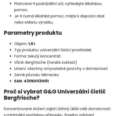
Přetrvává-li podráždění očí, vyhledejte lékařskou
pomoc.
Je-li nutná lékařská pomoc, mějte k dispozici obal
nebo etiketu výrobku.
Parametry produktu
Objem:
1,5 l
Typ produktu: univerzální čisticí prostředek
Forma: tekutý koncentrát
Vůně: Bergfrische (horská svěžest)
Určení: všechny omyvatelné povrchy v domácnosti
Země původu: Německo
EAN:
4311501131091
Proč si vybrat G&G Univerzální čistič
Bergfrische?
Koncentrované složení zajistí účinný úklid celé domácnosti
s minimální spotřebou přípravku. Snadno odstraní