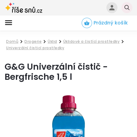
Prázdný košík
Hledat
Domů
Drogerie
Úklid
Úklidové a čistící prostředky
/
/
/
/
Univerzální čisticí prostředky
G&G Univerzální čistič -
Bergfrische 1,5 l