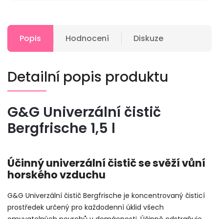
Popis
Hodnocení
Diskuze
Detailní popis produktu
G&G Univerzální čistič
Bergfrische 1,5 l
Účinný univerzální čistič se svěží vůní
horského vzduchu
G&G Univerzální čistič Bergfrische je koncentrovaný čisticí
prostředek určený pro každodenní úklid všech
omyvatelných povrchů v domácnosti. Účinně odstraňuje