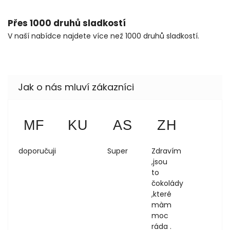
Přes 1000 druhů sladkostí
V naší nabídce najdete více než 1000 druhů sladkostí.
martin folta
Květa Urbanová
Anezka Sokolova
Zdeňka 
MF
KU
AS
ZH
8.8.2026
8.8.2026
4.8.2026
1.8.2026
doporučuji
Super
Zdravím
,jsou
to
čokolády
,které
màm
moc
ráda .