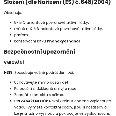
Složení (dle Nařízení (ES) č. 648/2004)
Obsahuje:
5–15 % aniontové povrchově aktivní látky,
méně než 5 % neiontové povrchově aktivní látky,
parfém,
konzervační látku
Phenoxyethanol
.
Bezpečnostní upozornění
VAROVÁNÍ
H319:
Způsobuje vážné podráždění očí.
Uchovávejte mimo dosah dětí.
Po použití si důkladně umyjte ruce.
Zabraňte kontaktu s očima.
PŘI ZASAŽENÍ OČÍ:
Několik minut opatrně vyplachujte
vodou. Vyjměte kontaktní čočky, jsou-li nasazeny a
lze je snadno vyjmout, a pokračujte ve vyplachování.