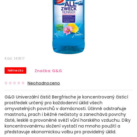
Kód:
141817
Německo
Značka:
G&G
Neohodnoceno
G&G Univerzální čistič Bergfrische je koncentrovaný čisticí
prostředek určený pro každodenní úklid všech
omyvatelných povrchů v domácnosti. Účinně odstraňuje
mastnotu, prach i běžné nečistoty a zanechává povrchy
čisté, lesklé a provoněné svěží vůní horského vzduchu. Díky
koncentrovanému složení vystačí na mnoho použití a
představuje ekonomickou volbu pro pravidelný úklid.