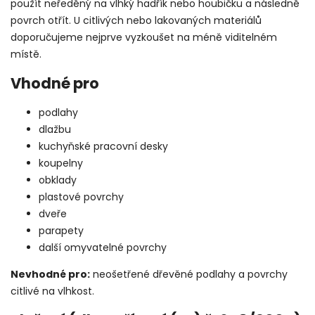
použít neředěný na vlhký hadřík nebo houbičku a následně
povrch otřít. U citlivých nebo lakovaných materiálů
doporučujeme nejprve vyzkoušet na méně viditelném
místě.
Vhodné pro
podlahy
dlažbu
kuchyňské pracovní desky
koupelny
obklady
plastové povrchy
dveře
parapety
další omyvatelné povrchy
Nevhodné pro:
neošetřené dřevěné podlahy a povrchy
citlivé na vlhkost.