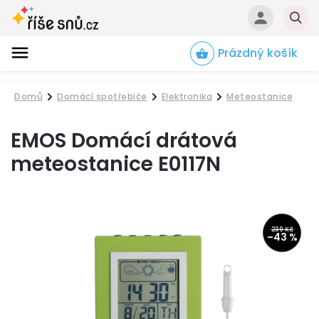
Prázdný košík
Hledat
Domů
Domácí spotřebiče
Elektronika
Meteostanice
/
/
/
EMOS Domácí drátová
meteostanice E0117N
239 Kč
–43 %