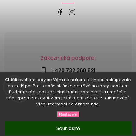
Zákaznická podpora:
+420 732 360 821
Chtěli bychom, aby se Vám na našem e-shopu nakupovalo
info@risesnu.cz
co nejlépe. Proto naše stránka používá soubory cookies.
Budeme rádi, pokud s nimi budete souhlasit a umožníte
nám zprostředkovat Vám ještě lepší zážitek z nakupování.
Více informací naleznete
zde
.
Copyright 2026
Risesnu.cz
. Všechna práva vyhrazena.
Nastavení
Upravit nastavení cookies
Vytvořil
Shoptet
| Design
Shoptak.cz
Souhlasím