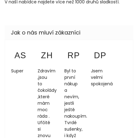
V naší nabídce najdete více než 1000 druhů sladkostí.
Anezka Sokolova
Zdeňka Hůrková
Regina Podloucká
Dagmar 
AS
ZH
RP
DP
4.8.2026
1.8.2026
1.8.2026
1.8.2026
Super
Zdravím
Byl to
Jsem
,jsou
první
velmi
to
nákup
spokojená
čokolády
a
,které
nevím,
màm
jestli
moc
ještě
ráda .
nakoupím.
Ufčitě
Tvrdé
si
sušenky,
znovu
i když