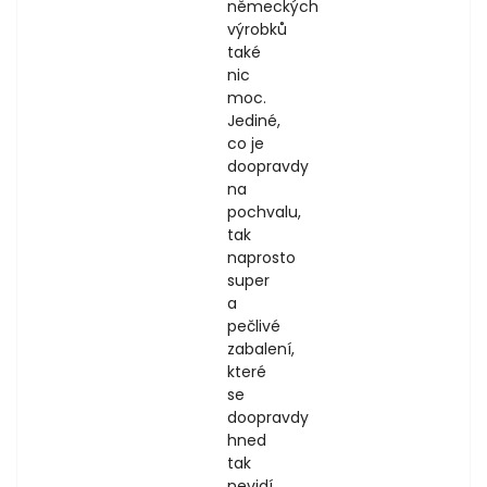
německých
výrobků
také
nic
moc.
Jediné,
co je
doopravdy
na
pochvalu,
tak
naprosto
super
a
pečlivé
zabalení,
které
se
doopravdy
hned
tak
nevidí.