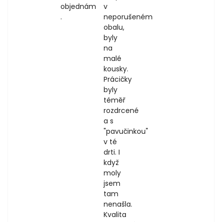
objednám
v
.
neporušeném
obalu,
byly
na
malé
kousky.
Prácičky
byly
téměř
rozdrcené
a s
"pavučinkou"
v té
drti. I
když
moly
jsem
tam
nenašla.
Kvalita