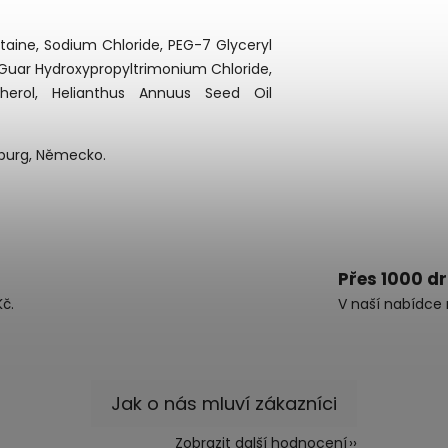
aine, Sodium Chloride, PEG-7 Glyceryl
 Guar Hydroxypropyltrimonium Chloride,
herol, Helianthus Annuus Seed Oil
mburg, Německo.
Přes 1000 d
č.
V naší nabídce 
Zobrazit další hodnocení