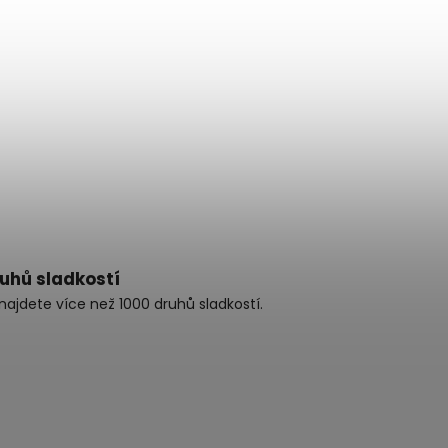
ruhů sladkostí
najdete více než 1000 druhů sladkostí.