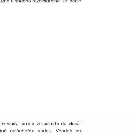
užné a snadno rozčesatelné. Je ideální
 vlasy, jemně vmasírujte do vlasů i
adně opláchněte vodou. Vhodné pro