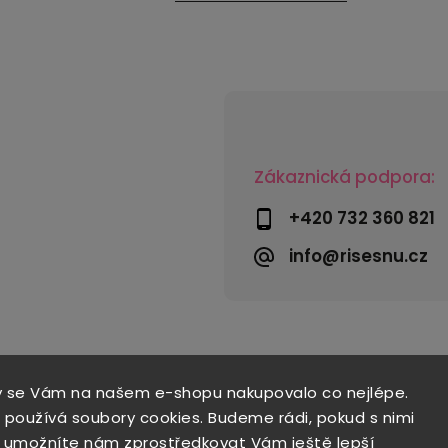
Zákaznická podpora:
+420 732 360 821
info@risesnu.cz
y se Vám na našem e-shopu nakupovalo co nejlépe.
 používá soubory cookies. Budeme rádi, pokud s nimi
a umožníte nám zprostředkovat Vám ještě lepší