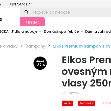
Y
REKLAMACE A VRÁCENÍ
PODMÍNKY OCHRANY OSOBNÍCH ÚDA
:
21
Hledat
MECKA
Jídlo a nápoje
Domácí spotřebiče
Dům a zahra
e o vlasy
Šampony
Elkos Premium šampon s ov
/
/
Elkos Pr
79 Kč
–37 %
ovesným m
vlasy 250
Kód:
141766
Akce
Německo