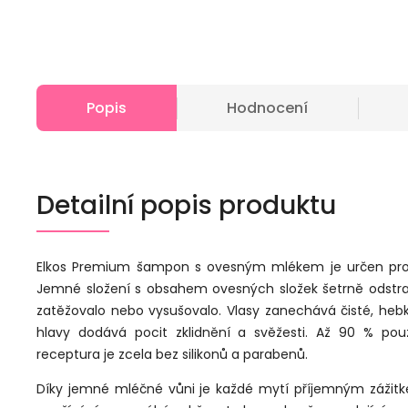
Popis
Hodnocení
Detailní popis produktu
Elkos Premium šampon s ovesným mlékem je určen pro cit
Jemné složení s obsahem ovesných složek šetrně odstraň
zatěžovalo nebo vysušovalo. Vlasy zanechává čisté, hebk
hlavy dodává pocit zklidnění a svěžesti. Až 90 % pou
receptura je zcela bez silikonů a parabenů.
Díky jemné mléčné vůni je každé mytí příjemným zážit