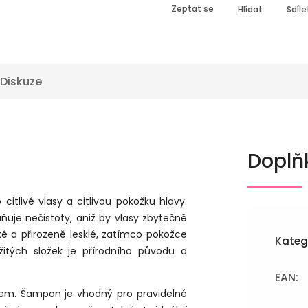
Zeptat se
Hlídat
Sdíle
Diskuze
Doplň
livé vlasy a citlivou pokožku hlavy.
uje nečistoty, aniž by vlasy zbytečně
é a přirozeně lesklé, zatímco pokožce
Kateg
žitých složek je přírodního původu a
EAN
:
kem. Šampon je vhodný pro pravidelné