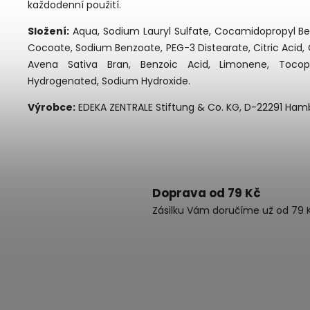
každodenní použití.
Složení:
Aqua, Sodium Lauryl Sulfate, Cocamidopropyl Bet
Cocoate, Sodium Benzoate, PEG-3 Distearate, Citric Acid,
Avena Sativa Bran, Benzoic Acid, Limonene, Tocop
Hydrogenated, Sodium Hydroxide.
Výrobce:
EDEKA ZENTRALE Stiftung & Co. KG, D-22291 Ha
Doprava od 79 Kč
Zásilku Vám doručíme už od 79 K