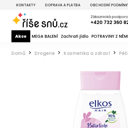
KONTAKTY
DOPRAVA A PLATBA
OBCHODNÍ PODMÍNK
Zákaznická podpora
+420 732 360 8
Akce
MEGA BALENÍ
Zachraň jídlo
POTRAVINY Z NĚ
Domů
Drogerie
Kosmetika a zdraví
Péč
/
/
/