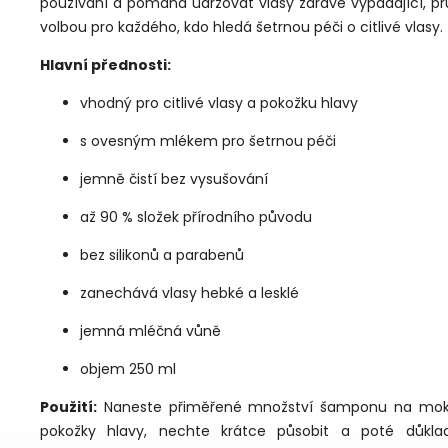
používání a pomáhá udržovat vlasy zdravě vypadající, pr
volbou pro každého, kdo hledá šetrnou péči o citlivé vlasy.
Hlavní přednosti:
vhodný pro citlivé vlasy a pokožku hlavy
s ovesným mlékem pro šetrnou péči
jemně čistí bez vysušování
až 90 % složek přírodního původu
bez silikonů a parabenů
zanechává vlasy hebké a lesklé
jemná mléčná vůně
objem 250 ml
Použití:
Naneste přiměřené množství šamponu na mokré
pokožky hlavy, nechte krátce působit a poté důkl