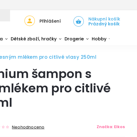
JŮ
ZPĚTNÝ ODBĚR ELEKTROZAŘÍZENÍ A BATERIÍ
Nákupní košík
Přihlášení
Prázdný košík
da
Dětské zboží, hračky
Drogerie
Hobby
Sport
esným mlékem pro citlivé vlasy 250ml
emium šampon s
lékem pro citlivé
ml
Značka:
Elkos
Neohodnoceno