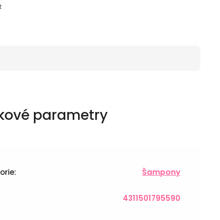
t
kové parametry
orie
:
Šampony
4311501795590